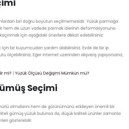
çimi
runlardan biri doğru boyutun seçilmemesidir. Yüzük parmağa
rir hem de uzun vadede parmak izlerinin deformasyonuna
açınmak için aşağıdaki önerilere dikkat edebilirsiniz:
in bir kuyumcudan yardım alabilirsiniz. Evde de bir ip
 ölçebilirsiniz. Eğer internet üzerinden alışveriş yapıyorsanız,
ir mi?
|
Yüzük Ölçüsü Değişimi Mümkün mü?
 Gümüş Seçimi
mürlü olmalarını hem de görünümünü etkileyen önemli bir
liteli gümüş yüzük bulunsa da, düşük kaliteli ürünler zamanla
eri gösterebilir.