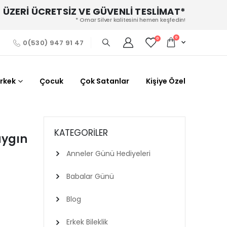
 ÜZERİ ÜCRETSİZ VE GÜVENLİ TESLİMAT*
* Omar Silver kalitesini hemen keşfedin!
0
0
0(530) 947 91 47
Erkek
Çocuk
Çok Satanlar
Kişiye Özel
KATEGORILER
aygın
Anneler Günü Hediyeleri
Babalar Günü
Blog
Erkek Bileklik