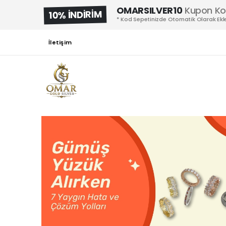
OMARSILVER10
Kupon K
10% İNDİRİM
* Kod Sepetinizde Otomatik Olarak Ekle
İletişim