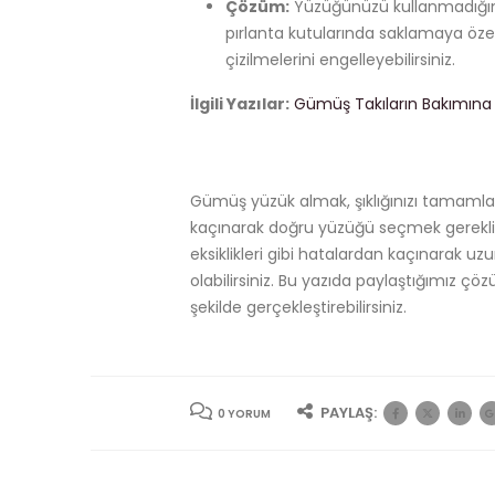
Çözüm:
Yüzüğünüzü kullanmadığın
pırlanta kutularında saklamaya öze
çizilmelerini engelleyebilirsiniz.
İlgili Yazılar:
Gümüş Takıların Bakımına D
Gümüş yüzük almak, şıklığınızı tamamla
kaçınarak doğru yüzüğü seçmek gereklid
eksiklikleri gibi hatalardan kaçınarak uz
olabilirsiniz. Bu yazıda paylaştığımız çö
şekilde gerçekleştirebilirsiniz.
PAYLAŞ:
0 YORUM