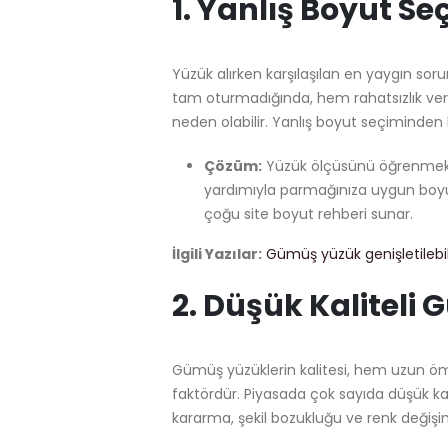
1.
Yanlış Boyut Se
Yüzük alırken karşılaşılan en yaygın so
tam oturmadığında, hem rahatsızlık ve
neden olabilir. Yanlış boyut seçiminden k
Çözüm:
Yüzük ölçüsünü öğrenmek iç
yardımıyla parmağınıza uygun boyutu
çoğu site boyut rehberi sunar.
İlgili Yazılar:
Gümüş yüzük genişletilebil
2.
Düşük Kaliteli
Gümüş yüzüklerin kalitesi, hem uzun ö
faktördür. Piyasada çok sayıda düşük ka
kararma, şekil bozukluğu ve renk değişiml