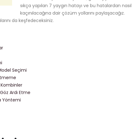
sıkça yapılan 7 yaygın hatayı ve bu hatalardan nasıl
kaçınılacağına dair çözüm yollarını paylaşacağız.
larını da keşfedeceksiniz.
ar
mi
Model Seçimi
 Etmeme
 Kombinler
ı Göz Ardı Etme
ma Yöntemi