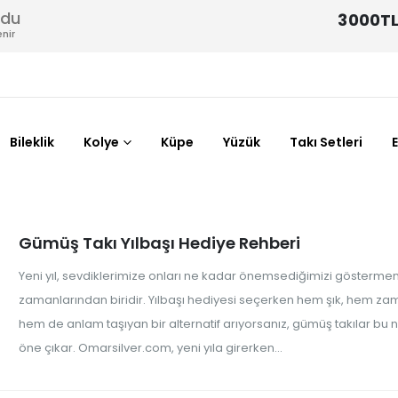
odu
3000TL
nir
Bileklik
Kolye
Küpe
Yüzük
Takı Setleri
Gümüş Takı Yılbaşı Hediye Rehberi
Yeni yıl, sevdiklerimize onları ne kadar önemsediğimizi göstermen
zamanlarından biridir. Yılbaşı hediyesi seçerken hem şık, hem za
hem de anlam taşıyan bir alternatif arıyorsanız, gümüş takılar bu
öne çıkar. Omarsilver.com, yeni yıla girerken...