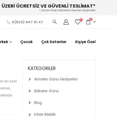
 ÜZERİ ÜCRETSİZ VE GÜVENLİ TESLİMAT*
* Omar Silver kalitesini hemen keşfedin!
0
0
0(530) 947 91 47
Erkek
Çocuk
Çok Satanlar
Kişiye Özel
KATEGORILER
Anneler Günü Hediyeleri
in en özel
mansız,
Babalar Günü
 noktada
Blog
Erkek Bileklik