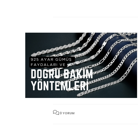
17
TEM
0 YORUM