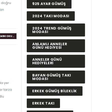
n doğru
925 AYAR GÜMÜŞ
dan
2024 TAKI MODASI
2024 TREND GÜMÜŞ
MODASI
MINI OKU...
ANLAMLI ANNELER
GÜNÜ HEDIYESI
ANNELER GÜNÜ
HEDIYELERI
BAYAN GÜMÜŞ TAKI
MODASI
da yer
er tarza
ERKEK GÜMÜŞ BILEKLIK
 Bu
ERKEK TAKI