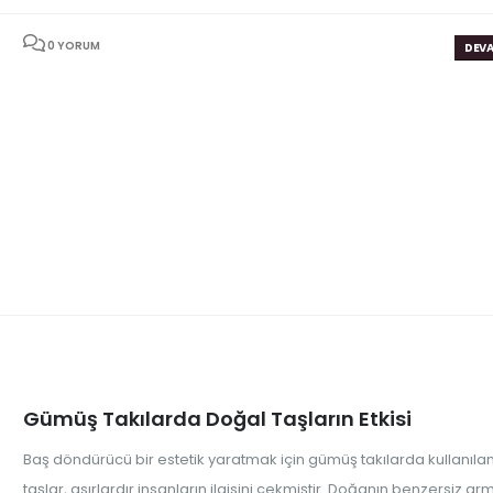
0 YORUM
DEVA
Gümüş Takılarda Doğal Taşların Etkisi
Baş döndürücü bir estetik yaratmak için gümüş takılarda kullanıla
taşlar, asırlardır insanların ilgisini çekmiştir. Doğanın benzersiz a