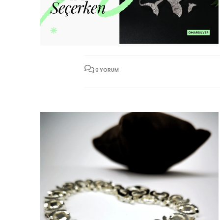
0 YORUM
08
ŞUB