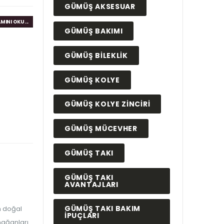
GÜMÜŞ AKSESUAR
MINI OKU...
GÜMÜŞ BAKIMI
GÜMÜŞ BILEKLIK
GÜMÜŞ KOLYE
GÜMÜŞ KOLYE ZINCIRI
GÜMÜŞ MÜCEVHER
GÜMÜŞ TAKI
GÜMÜŞ TAKI
AVANTAJLARI
GÜMÜŞ TAKI BAKIM
n doğal
IPUÇLARI
rmağanları