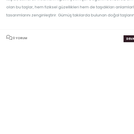
olan bu taşlar, hem fiziksel güzellikleri hem de taşıdıkları anlamlarl
tasarımlarını zenginleştirir. Gümüş takılarda bulunan doğal taşların.
0 YORUM
DEVA