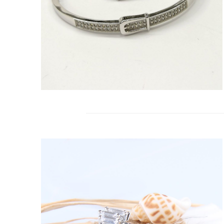
09
KAS