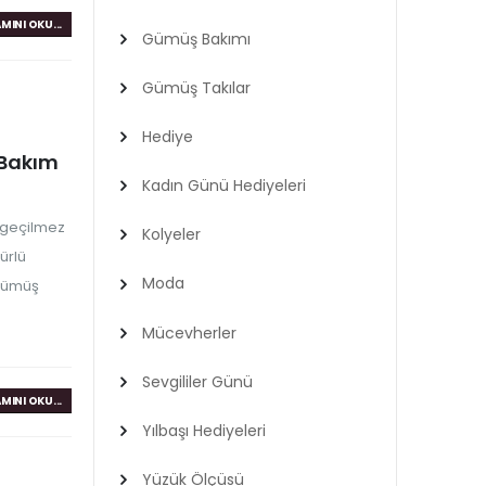
MINI OKU...
Gümüş Bakımı
Gümüş Takılar
Hediye
 Bakım
Kadın Günü Hediyeleri
azgeçilmez
Kolyeler
ürlü
Moda
 gümüş
Mücevherler
Sevgililer Günü
MINI OKU...
Yılbaşı Hediyeleri
Yüzük Ölçüsü