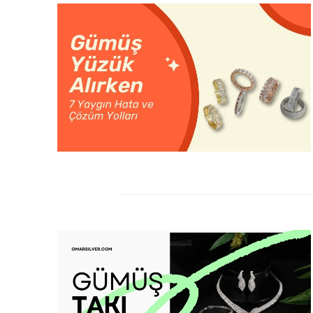
27
ARA
19
KAS