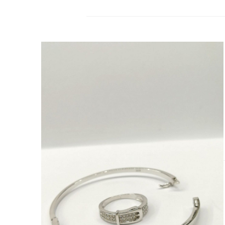
07
ARA