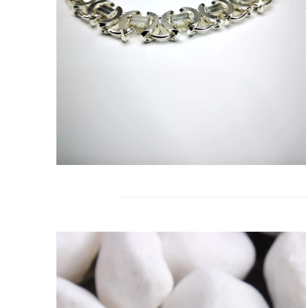
27
ARA