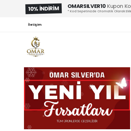
OMARSILVER10
Kupon K
10% İNDİRİM
* Kod Sepetinizde Otomatik Olarak Ekle
İletişim
17
ARA