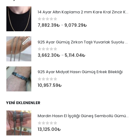
14 Ayar Altın Kaplama 2 mm Kare Kral Zincir Kolye
0
out of 5
7,882.39
₺
9,079.29
₺
–
925 Ayar Gümüş Zirkon Taşlı Yuvarlak Suyolu Bileklik
0
out of 5
3,662.30
₺
5,114.04
₺
–
925 Ayar Midyat Hasırı Gümüş Erkek Bilekliği
0
out of 5
10,957.59
₺
YENI EKLENENLER
Mardin Hasırı El İşçiliği Güneş Sembollü Gümüş Erkek Bileklik
0
out of 5
13,125.00
₺