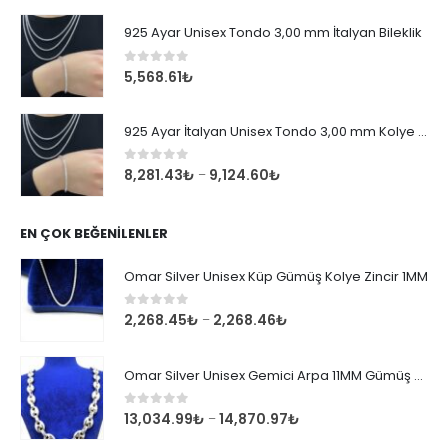
925 Ayar Unisex Tondo 3,00 mm İtalyan Bileklik
0
out of 5
5,568.61
₺
925 Ayar İtalyan Unisex Tondo 3,00 mm Kolye Zincir
0
out of 5
8,281.43
₺
9,124.60
₺
–
EN ÇOK BEĞENILENLER
Omar Silver Unisex Küp Gümüş Kolye Zincir 1MM
0
out of 5
2,268.45
₺
2,268.46
₺
–
Omar Silver Unisex Gemici Arpa 11MM Gümüş Kolye Zincir
0
out of 5
13,034.99
₺
14,870.97
₺
–