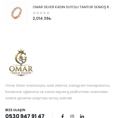
OMAR SİLVER KADIN SUYOLU TAMTUR GÜMÜŞ ROSE YÜZÜK SU YOLU TAMTUR YÜZÜK Omr8149
0
out of 5
2,014.39
₺
Omar Silver markasıyla, web sitemiz, instagram hesaplarımız,
facebook ağlarımız ve sanal alışveriş platformları üzerinden
sizlere güvenle ulaşmayı amaç edindik.
BIZE ULAŞIN
0530 947 91 47