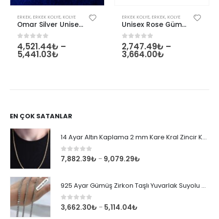
Bu ürünün birden fazla varyasyonu var. Seçenekler ürün sayfasından seçilebilir
Bu ürünün birden fazla varyasyonu var. Seçenekler ürün sayfasından seçilebilir
ERKEK
,
ERKEK KOLYE
,
KOLYE
ERKEK KOLYE
,
ERKEK
,
KOLYE
Omar Silver Unisex Top 2,5 MM Kolye Zincir Gümüş
Unisex Rose Gümüş Top Tırnak Zincir Kolye
4,521.44
₺
–
2,747.49
₺
–
0
out of 5
0
out of 5
5,441.03
₺
3,664.00
₺
EN ÇOK SATANLAR
14 Ayar Altın Kaplama 2 mm Kare Kral Zincir Kolye
0
out of 5
7,882.39
₺
9,079.29
₺
–
925 Ayar Gümüş Zirkon Taşlı Yuvarlak Suyolu Bileklik
0
out of 5
3,662.30
₺
5,114.04
₺
–