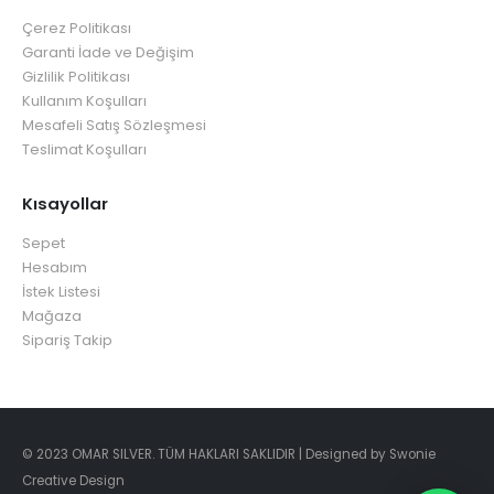
Çerez Politikası
Garanti İade ve Değişim
Gizlilik Politikası
Kullanım Koşulları
Mesafeli Satış Sözleşmesi
Teslimat Koşulları
Kısayollar
Sepet
Hesabım
İstek Listesi
Mağaza
Sipariş Takip
© 2023 OMAR SILVER. TÜM HAKLARI SAKLIDIR | Designed by Swonie
Creative Design