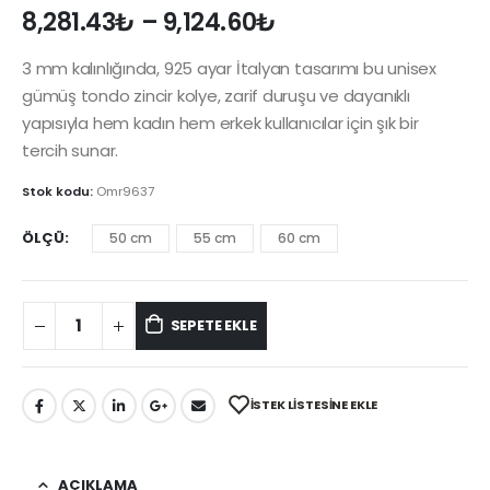
8,281.43
₺
–
9,124.60
₺
3 mm kalınlığında, 925 ayar İtalyan tasarımı bu unisex
gümüş tondo zincir kolye, zarif duruşu ve dayanıklı
yapısıyla hem kadın hem erkek kullanıcılar için şık bir
tercih sunar.
Stok kodu:
Omr9637
ÖLÇÜ
50 cm
55 cm
60 cm
SEPETE EKLE
İSTEK LISTESINE EKLE
AÇIKLAMA