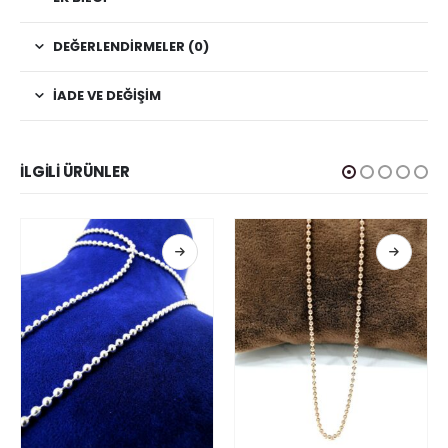
DEĞERLENDIRMELER (0)
İADE VE DEĞIŞIM
İLGILI ÜRÜNLER