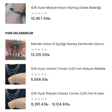
925 Ayar Midyat Hasırı Gümüş Erkek Bilekliği
0
out of 5
10,957.59
₺
YENI EKLENENLER
Mardin Hasırı El İşçiliği Güneş Sembollü Gümüş Erkek Bileklik
0
out of 5
13,125.00
₺
925 Ayar Unisex Tondo 3,00 mm İtalyan Bileklik
0
out of 5
5,568.61
₺
925 Ayar İtalyan Unisex Tondo 3,00 mm Kolye Zincir
0
out of 5
8,281.43
₺
9,124.60
₺
–