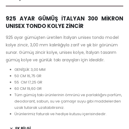
925 AYAR GÜMÜŞ İTALYAN 300 MİKRON
UNISEX TONDO KOLYE ZİNCİR
925 ayar gümüşten üretilen İtalyan unisex tondo model
kolye zincir, 3,00 mm kalınlığıyla zarif ve şık bir görünüm
sunar. Gümüş zincir kolye, unisex kolye, İtalyan tasarım
gümüş kolye ve günlük takı arayışları için idealdir.
GENİŞLİK 3,00 MM
50 CM 16,75 GR
55 CM 17,25 GR
60 CM 19,60 GR
Tüm gümüş takı ürünlerinin ömrünü ve parlaklığını parfüm,
deodorant, sabun, su ve çamaşır suyu gibi maddelerden
uzak tutarak uzatabilirsiniz.
Ürünlerimiz faturalı ve hediye kutusu içerisindedir.
EK BILGI