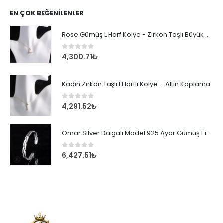
EN ÇOK BEĞENILENLER
Rose Gümüş L Harf Kolye - Zirkon Taşlı Büyük Boy Kadın Kolyesi
0
out of 5
4,300.71
₺
Kadın Zirkon Taşlı İ Harfli Kolye – Altın Kaplama
0
out of 5
4,291.52
₺
Omar Silver Dalgalı Model 925 Ayar Gümüş Erkek Bileklik
0
out of 5
6,427.51
₺