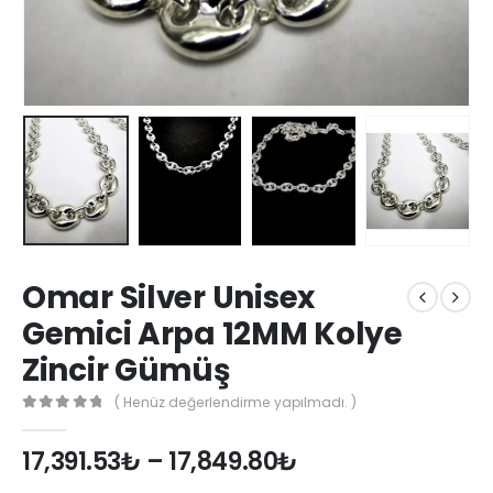
Omar Silver Unisex
Gemici Arpa 12MM Kolye
Zincir Gümüş
( Henüz değerlendirme yapılmadı. )
0
out of 5
17,391.53
₺
–
17,849.80
₺