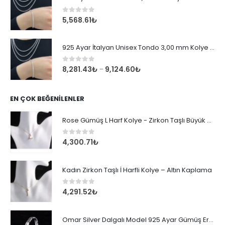
0
out of 5
5,568.61
₺
925 Ayar İtalyan Unisex Tondo 3,00 mm Kolye Zincir
0
out of 5
8,281.43
₺
9,124.60
₺
–
EN ÇOK BEĞENILENLER
Rose Gümüş L Harf Kolye - Zirkon Taşlı Büyük Boy Kadın Kolyesi
0
out of 5
4,300.71
₺
Kadın Zirkon Taşlı İ Harfli Kolye – Altın Kaplama
0
out of 5
4,291.52
₺
Omar Silver Dalgalı Model 925 Ayar Gümüş Erkek Bileklik