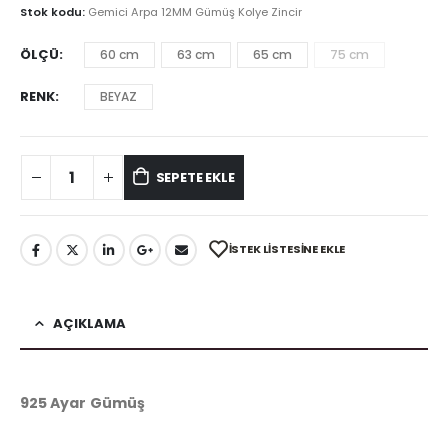
Stok kodu:
Gemici Arpa 12MM Gümüş Kolye Zincir
ÖLÇÜ
60 cm
63 cm
65 cm
75 cm
RENK
BEYAZ
SEPETE EKLE
İSTEK LISTESINE EKLE
AÇIKLAMA
925 Ayar Gümüş