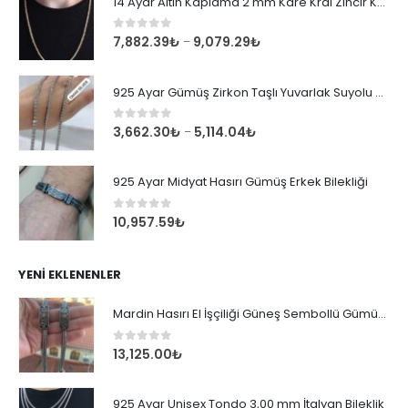
14 Ayar Altın Kaplama 2 mm Kare Kral Zincir Kolye
0
out of 5
7,882.39
₺
9,079.29
₺
–
925 Ayar Gümüş Zirkon Taşlı Yuvarlak Suyolu Bileklik
0
out of 5
3,662.30
₺
5,114.04
₺
–
925 Ayar Midyat Hasırı Gümüş Erkek Bilekliği
0
out of 5
10,957.59
₺
YENI EKLENENLER
Mardin Hasırı El İşçiliği Güneş Sembollü Gümüş Erkek Bileklik
0
out of 5
13,125.00
₺
925 Ayar Unisex Tondo 3,00 mm İtalyan Bileklik