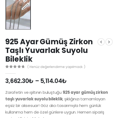
925 Ayar Gümüş Zirkon
Taşlı Yuvarlak Suyolu
Bileklik
( Henüz değerlendirme yapılmadı. )
0
out of 5
3,662.30
₺
–
5,114.04
₺
Zarafetin ve ışıltının buluştuğu
925 ayar gümüş zirkon
taşlı yuvarlak suyolu bileklik
, şıklığınızı tamamlayan
eşsiz bir aksesuar! Göz alıcı tasarımıyla hem günlük
kullanıma hem de özel günlere uygun. Hemen sipariş