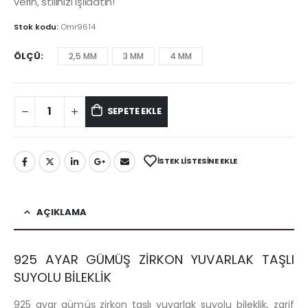
verin, stilinizi ışıldatın!
Stok kodu:
Omr9614
ÖLÇÜ
2,5 MM
3 MM
4 MM
SEPETE EKLE
İSTEK LISTESINE EKLE
AÇIKLAMA
925 AYAR GÜMÜŞ ZİRKON YUVARLAK TAŞLI
SUYOLU BİLEKLİK
925 ayar gümüş zirkon taşlı yuvarlak suyolu bileklik, zarif