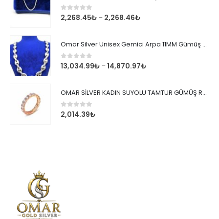
0
out of 5
2,268.45
₺
2,268.46
₺
–
Omar Silver Unisex Gemici Arpa 11MM Gümüş Kolye Zincir
0
out of 5
13,034.99
₺
14,870.97
₺
–
OMAR SİLVER KADIN SUYOLU TAMTUR GÜMÜŞ ROSE YÜZÜK SU YOLU TAMTUR YÜZÜK Omr8149
0
out of 5
2,014.39
₺