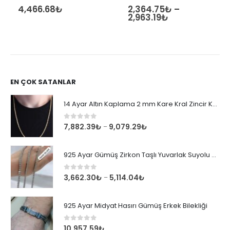
4,466.68
₺
2,364.75
₺
–
0
out of 5
0
out of 5
2,963.19
₺
EN ÇOK SATANLAR
14 Ayar Altın Kaplama 2 mm Kare Kral Zincir Kolye
0
out of 5
7,882.39
₺
9,079.29
₺
–
925 Ayar Gümüş Zirkon Taşlı Yuvarlak Suyolu Bileklik
0
out of 5
3,662.30
₺
5,114.04
₺
–
925 Ayar Midyat Hasırı Gümüş Erkek Bilekliği
0
out of 5
10,957.59
₺