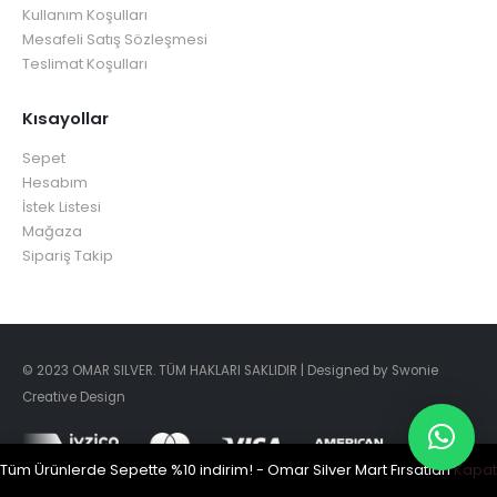
Kullanım Koşulları
Mesafeli Satış Sözleşmesi
Teslimat Koşulları
Kısayollar
Sepet
Hesabım
İstek Listesi
Mağaza
Sipariş Takip
© 2023 OMAR SILVER. TÜM HAKLARI SAKLIDIR | Designed by Swonie
Creative Design
Tüm Ürünlerde Sepette %10 indirim! - Omar Silver Mart Fırsatları
Kapat