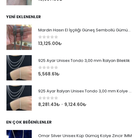
YENI EKLENENLER
Mardin Hasırı El İşçiliği Güneş Sembollü Gümüş Erkek Bileklik
0
out of 5
13,125.00
₺
925 Ayar Unisex Tondo 3,00 mm İtalyan Bileklik
0
out of 5
5,568.61
₺
925 Ayar İtalyan Unisex Tondo 3,00 mm Kolye Zincir
0
out of 5
8,281.43
₺
9,124.60
₺
–
EN ÇOK BEĞENILENLER
Omar Silver Unisex Küp Gümüş Kolye Zincir 1MM