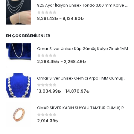
925 Ayar İtalyan Unisex Tondo 3,00 mm Kolye Zincir
0
out of 5
8,281.43
₺
9,124.60
₺
–
EN ÇOK BEĞENILENLER
Omar Silver Unisex Küp Gümüş Kolye Zincir 1MM
0
out of 5
2,268.45
₺
2,268.46
₺
–
Omar Silver Unisex Gemici Arpa 11MM Gümüş Kolye Zincir
0
out of 5
13,034.99
₺
14,870.97
₺
–
OMAR SİLVER KADIN SUYOLU TAMTUR GÜMÜŞ ROSE YÜZÜK SU YOLU TAMTUR YÜZÜK Omr8149
0
out of 5
2,014.39
₺