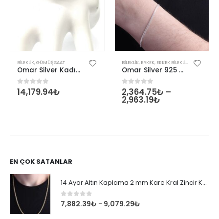
Bu ürünün birden fazla varyasyonu var. Seçenekler ürün sayfasından seçilebilir
BILEKLIK
,
GÜMÜŞ SAAT
BILEKLIK
,
ERKEK
,
ERKEK BILEKLIK
,
ERKEK GÜMÜ
Omar Silver Kadın Saat Zirkon Taşlı Gümüş Saatli Bileklik Omr8219
Omar Silver 925 Ayar Gümüş Gurmet Zincir Kolye Bileklik 2 mmSet
14,179.94
₺
2,364.75
₺
–
0
out of 5
0
out of 5
2,963.19
₺
EN ÇOK SATANLAR
14 Ayar Altın Kaplama 2 mm Kare Kral Zincir Kolye
0
out of 5
7,882.39
₺
9,079.29
₺
–