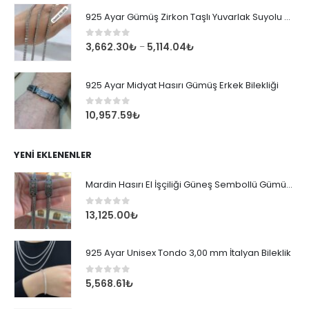
925 Ayar Gümüş Zirkon Taşlı Yuvarlak Suyolu Bileklik
0
out of 5
3,662.30
₺
5,114.04
₺
–
925 Ayar Midyat Hasırı Gümüş Erkek Bilekliği
0
out of 5
10,957.59
₺
YENI EKLENENLER
Mardin Hasırı El İşçiliği Güneş Sembollü Gümüş Erkek Bileklik
0
out of 5
13,125.00
₺
925 Ayar Unisex Tondo 3,00 mm İtalyan Bileklik
0
out of 5
5,568.61
₺