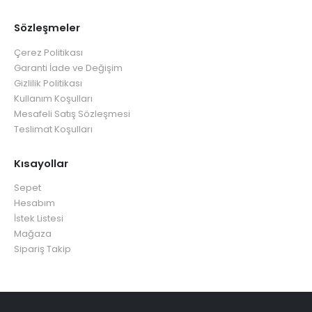
Sözleşmeler
Çerez Politikası
Garanti İade ve Değişim
Gizlilik Politikası
Kullanım Koşulları
Mesafeli Satış Sözleşmesi
Teslimat Koşulları
Kısayollar
Sepet
Hesabım
İstek Listesi
Mağaza
Sipariş Takip