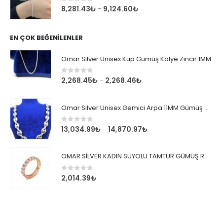
0
out of 5
8,281.43
₺
9,124.60
₺
–
EN ÇOK BEĞENILENLER
Omar Silver Unisex Küp Gümüş Kolye Zincir 1MM
0
out of 5
2,268.45
₺
2,268.46
₺
–
Omar Silver Unisex Gemici Arpa 11MM Gümüş Kolye Zincir
0
out of 5
13,034.99
₺
14,870.97
₺
–
OMAR SİLVER KADIN SUYOLU TAMTUR GÜMÜŞ ROSE YÜZÜK SU YOLU TAMTUR YÜZÜK Omr8149
0
out of 5
2,014.39
₺