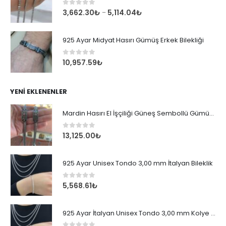
0
out of 5
3,662.30
₺
5,114.04
₺
–
925 Ayar Midyat Hasırı Gümüş Erkek Bilekliği
0
out of 5
10,957.59
₺
YENI EKLENENLER
Mardin Hasırı El İşçiliği Güneş Sembollü Gümüş Erkek Bileklik
0
out of 5
13,125.00
₺
925 Ayar Unisex Tondo 3,00 mm İtalyan Bileklik
0
out of 5
5,568.61
₺
925 Ayar İtalyan Unisex Tondo 3,00 mm Kolye Zincir