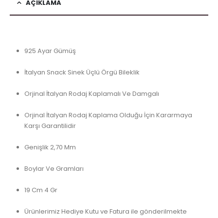
AÇIKLAMA
925 Ayar Gümüş
İtalyan Snack Sinek Üçlü Örgü Bileklik
Orjinal İtalyan Rodaj Kaplamalı Ve Damgalı
Orjinal İtalyan Rodaj Kaplama Olduğu İçin Kararmaya
Karşı Garantilidir
Genişlik 2,70 Mm
Boylar Ve Gramları
19 Cm 4 Gr
Ürünlerimiz Hediye Kutu ve Fatura ile gönderilmekte