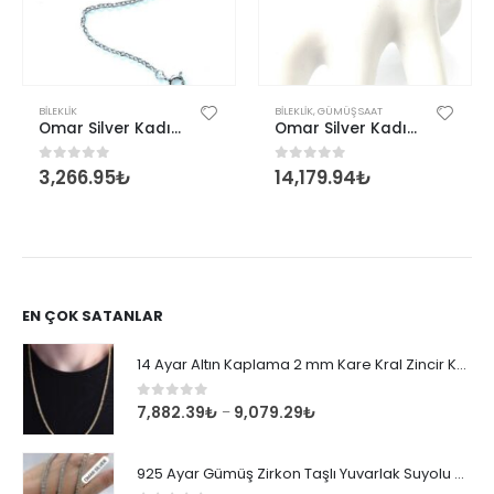
BILEKLIK
BILEKLIK
,
GÜMÜŞ SAAT
Omar Silver Kadın Fosforlu Gök Model Gümüş Bileklik Zirkon Taşlı İthal Rodyumlu Ömr7598
Omar Silver Kadın Saat Zirkon Taşlı Gümüş Saatli Bileklik Omr8219
3,266.95
₺
14,179.94
₺
0
out of 5
0
out of 5
EN ÇOK SATANLAR
14 Ayar Altın Kaplama 2 mm Kare Kral Zincir Kolye
0
out of 5
7,882.39
₺
9,079.29
₺
–
925 Ayar Gümüş Zirkon Taşlı Yuvarlak Suyolu Bileklik