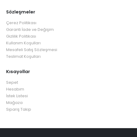
Sözleşmeler
Çerez Politikası
Garanti İade ve Değişim
Gizlilik Politikası
Kullanım Koşulları
Mesafeli Satış Sözleşmesi
Teslimat Koşulları
Kısayollar
Sepet
Hesabım
İstek Listesi
Mağaza
Sipariş Takip