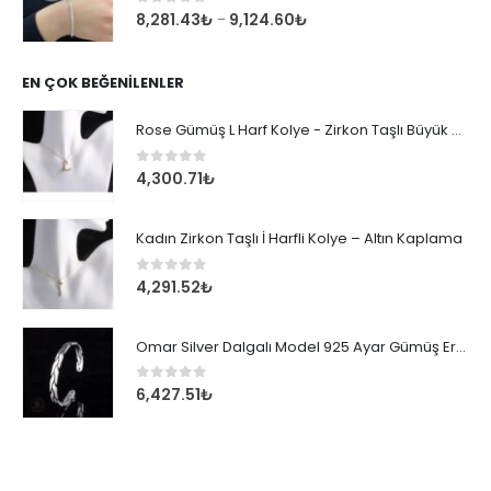
0
out of 5
8,281.43
₺
9,124.60
₺
–
EN ÇOK BEĞENILENLER
Rose Gümüş L Harf Kolye - Zirkon Taşlı Büyük Boy Kadın Kolyesi
0
out of 5
4,300.71
₺
Kadın Zirkon Taşlı İ Harfli Kolye – Altın Kaplama
0
out of 5
4,291.52
₺
Omar Silver Dalgalı Model 925 Ayar Gümüş Erkek Bileklik
0
out of 5
6,427.51
₺