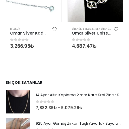
BILEKLIK
BILEKLIK
,
ERKEK
,
ERKEK BILEKLIK
Omar Silver Kadın Fosforlu Eyfel Kulesi Model Gümüş Bileklik Zirkon Taşlı İthal Rodyumlu Ömr7590
Omar Silver Unisex Gemici Arpa 8MM Bileklik
3,266.95
₺
4,687.47
₺
0
out of 5
0
out of 5
EN ÇOK SATANLAR
14 Ayar Altın Kaplama 2 mm Kare Kral Zincir Kolye
0
out of 5
7,882.39
₺
9,079.29
₺
–
925 Ayar Gümüş Zirkon Taşlı Yuvarlak Suyolu Bileklik