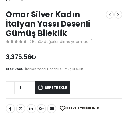
Omar Silver Kadın
İtalyan Yassı Desenli
Gümüş Bileklik
( Henüz değerlendirme yapılmadı. )
0
out of 5
3,375.56
₺
Stok kodu:
İtalyan Yassı Desenli Gümüş Bileklik
SEPETE EKLE
İSTEK LISTESINE EKLE