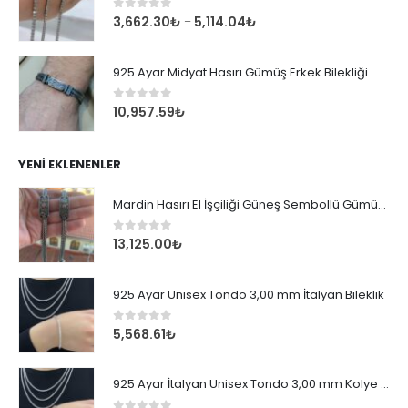
0
out of 5
3,662.30
₺
5,114.04
₺
–
925 Ayar Midyat Hasırı Gümüş Erkek Bilekliği
0
out of 5
10,957.59
₺
YENI EKLENENLER
Mardin Hasırı El İşçiliği Güneş Sembollü Gümüş Erkek Bileklik
0
out of 5
13,125.00
₺
925 Ayar Unisex Tondo 3,00 mm İtalyan Bileklik
0
out of 5
5,568.61
₺
925 Ayar İtalyan Unisex Tondo 3,00 mm Kolye Zincir