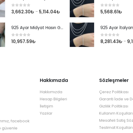
0
out of 5
0
out of 5
3,662.30
₺
5,114.04
₺
5,568.61
₺
–
925 Ayar Midyat Hasırı Gümüş Erkek Bilekliği
0
out of 5
0
out of 5
10,957.59
₺
8,281.43
₺
9,
–
Hakkımızda
Sözleşmeler
Hakkımızda
Çerez Politikası
Hesap Bilgileri
Garanti İade ve 
İletişim
Gizlilik Politikası
Yazılar
Kullanım Koşulları
Mesafeli Satış Sö
rımız, facebook
Teslimat Koşulları
re güvenle