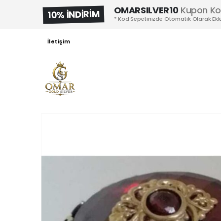
OMARSILVER10
Kupon K
10% İNDİRİM
* Kod Sepetinizde Otomatik Olarak Ekle
İletişim