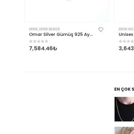
Bu ürünün birden fazla varyasyonu var. Seçenekler ürün sayfasından seçilebilir
ERKEK
,
ERKEK BILEKLIK
ERKEK KOL
MM Beyaz Gümüş Kolye Zincir
Omar Silver Gümüş 925 Ayar 6 MM Erkek Yassı Ezme Kral Bileklik
0
out of 5
0
out 
₺
7,584.46
₺
3,643
EN ÇOK 