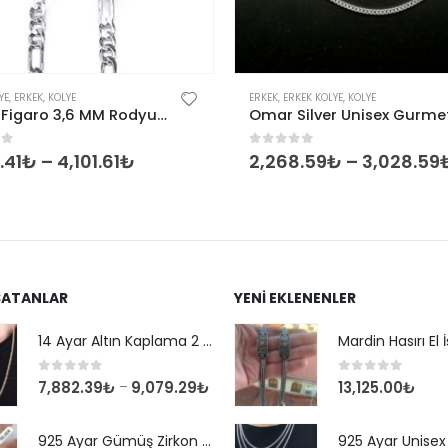
Bu ürünün birden fazla varyasyonu var. Seçenekler ürün sayfasından seçilebilir
YE
,
ERKEK
,
KOLYE
ERKEK
,
ERKEK KOLYE
,
KOLYE
Unisex Figaro 3,6 MM Rodyum Gümüş Zincir Kolye
of 5
0
out of 5
.41
₺
–
4,101.61
₺
2,268.59
₺
–
3,028.59
SATANLAR
YENI EKLENENLER
14 Ayar Altın Kaplama 2 mm Kare Kral Zincir Kolye
0
out of 5
0
out of 5
7,882.39
₺
9,079.29
₺
13,125.00
₺
–
925 Ayar Gümüş Zirkon Taşlı Yuvarlak Suyolu Bileklik