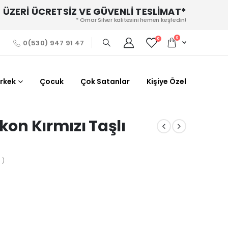
 ÜZERİ ÜCRETSİZ VE GÜVENLİ TESLİMAT*
* Omar Silver kalitesini hemen keşfedin!
0
0
0(530) 947 91 47
Erkek
Çocuk
Çok Satanlar
Kişiye Özel
kon Kırmızı Taşlı
0
 )