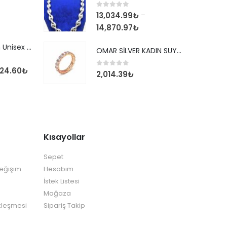
0
out of 5
13,034.99
₺
–
14,870.97
₺
925 Ayar İtalyan Unisex Tondo 3,00 mm Kolye Zincir
OMAR SİLVER KADIN SUYOLU TAMTUR GÜMÜŞ ROSE YÜZÜK SU YOLU TAMTUR YÜZÜK Omr8149
124.60
₺
0
out of 5
2,014.39
₺
Kısayollar
Sepet
Değişim
Hesabım
İstek Listesi
Mağaza
zleşmesi
Sipariş Takip