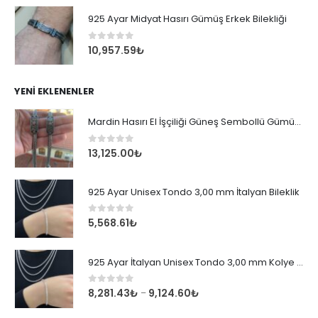
925 Ayar Midyat Hasırı Gümüş Erkek Bilekliği
0
out of 5
10,957.59
₺
YENI EKLENENLER
Mardin Hasırı El İşçiliği Güneş Sembollü Gümüş Erkek Bileklik
0
out of 5
13,125.00
₺
925 Ayar Unisex Tondo 3,00 mm İtalyan Bileklik
0
out of 5
5,568.61
₺
925 Ayar İtalyan Unisex Tondo 3,00 mm Kolye Zincir
0
out of 5
8,281.43
₺
9,124.60
₺
–