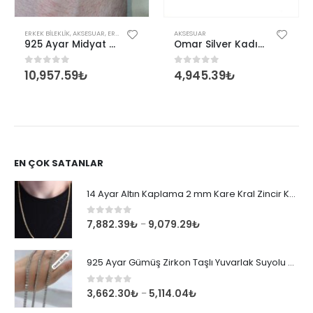
ERKEK BILEKLIK
,
AKSESUAR
,
ERKEK
AKSESUAR
925 Ayar Midyat Hasırı Gümüş Erkek Bilekliği
Omar Silver Kadın İtalyan Dörtlü Örgü Gümüş Bileklik
10,957.59
₺
4,945.39
₺
0
out of 5
0
out of 5
EN ÇOK SATANLAR
14 Ayar Altın Kaplama 2 mm Kare Kral Zincir Kolye
0
out of 5
7,882.39
₺
9,079.29
₺
–
925 Ayar Gümüş Zirkon Taşlı Yuvarlak Suyolu Bileklik
0
out of 5
3,662.30
₺
5,114.04
₺
–