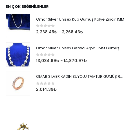
EN ÇOK BEĞENILENLER
Omar Silver Unisex Küp Gümüş Kolye Zincir 1MM
0
out of 5
2,268.45
₺
2,268.46
₺
–
Omar Silver Unisex Gemici Arpa 11MM Gümüş Kolye Zincir
0
out of 5
13,034.99
₺
14,870.97
₺
–
OMAR SİLVER KADIN SUYOLU TAMTUR GÜMÜŞ ROSE YÜZÜK SU YOLU TAMTUR YÜZÜK Omr8149
0
out of 5
2,014.39
₺