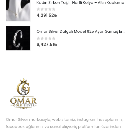
Kadın Zirkon Taşlı İ Harfli Kolye – Altın Kaplama
0
out of 5
4,291.52
₺
Omar Silver Dalgalı Model 925 Ayar Gümüş Erkek Bileklik
0
out of 5
6,427.51
₺
Omar Silver markasıyla, web sitemiz, instagram hesaplarımız,
facebook ağlarımız ve sanal alışveriş platformları üzerinden