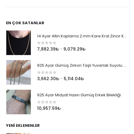
EN ÇOK SATANLAR
14 Ayar Altın Kaplama 2 mm Kare Kral Zincir Kolye
0
out of 5
7,882.39
₺
9,079.29
₺
–
925 Ayar Gümüş Zirkon Taşlı Yuvarlak Suyolu Bileklik
0
out of 5
3,662.30
₺
5,114.04
₺
–
925 Ayar Midyat Hasırı Gümüş Erkek Bilekliği
0
out of 5
10,957.59
₺
YENI EKLENENLER