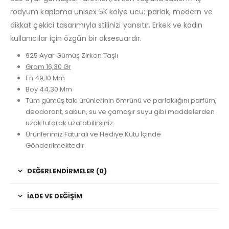
rodyum kaplama unisex 5K kolye ucu; parlak, modern ve
dikkat çekici tasarımıyla stilinizi yansıtır. Erkek ve kadın
kullanıcılar için özgün bir aksesuardır.
925 Ayar Gümüş Zirkon Taşlı
Gram 16,30 Gr
En 49,10 Mm
Boy 44,30 Mm
Tüm gümüş takı ürünlerinin ömrünü ve parlaklığını parfüm,
deodorant, sabun, su ve çamaşır suyu gibi maddelerden
uzak tutarak uzatabilirsiniz.
Ürünlerimiz Faturalı ve Hediye Kutu İçinde
Gönderilmektedir.
DEĞERLENDIRMELER (0)
İADE VE DEĞIŞIM