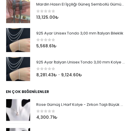
Mardin Hasırı El İşçiliği Güneş Sembollü Gümüş Erkek Bileklik
0
out of 5
13,125.00
₺
925 Ayar Unisex Tondo 3,00 mm İtalyan Bileklik
0
out of 5
5,568.61
₺
925 Ayar İtalyan Unisex Tondo 3,00 mm Kolye Zincir
0
out of 5
8,281.43
₺
9,124.60
₺
–
EN ÇOK BEĞENILENLER
Rose Gümüş L Harf Kolye - Zirkon Taşlı Büyük Boy Kadın Kolyesi
0
out of 5
4,300.71
₺