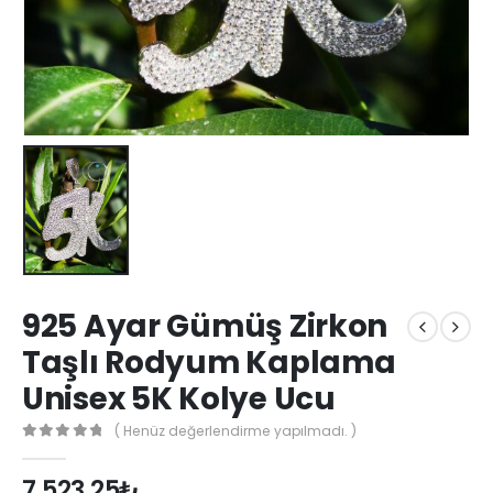
925 Ayar Gümüş Zirkon
Taşlı Rodyum Kaplama
Unisex 5K Kolye Ucu
( Henüz değerlendirme yapılmadı. )
0
out of 5
7,523.25
₺