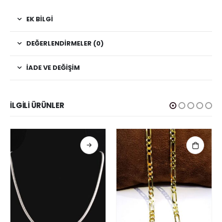
EK BILGI
DEĞERLENDIRMELER (0)
İADE VE DEĞIŞIM
İLGILI ÜRÜNLER