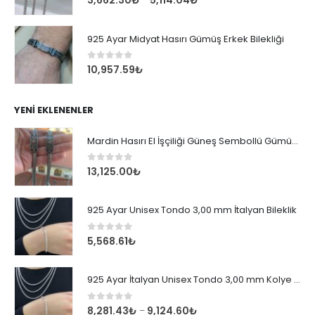
3,662.30
₺
5,114.04
₺
925 Ayar Midyat Hasırı Gümüş Erkek Bilekliği
0
out of 5
10,957.59
₺
YENI EKLENENLER
Mardin Hasırı El İşçiliği Güneş Sembollü Gümüş Erkek Bileklik
0
out of 5
13,125.00
₺
925 Ayar Unisex Tondo 3,00 mm İtalyan Bileklik
0
out of 5
5,568.61
₺
925 Ayar İtalyan Unisex Tondo 3,00 mm Kolye Zincir
0
out of 5
8,281.43
₺
9,124.60
₺
–