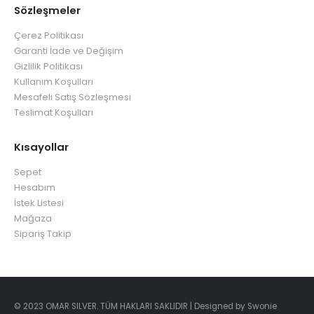
Sözleşmeler
Çerez Politikası
Garanti İade ve Değişim
Gizlilik Politikası
Kullanım Koşulları
Mesafeli Satış Sözleşmesi
Teslimat Koşulları
Kısayollar
Sepet
Hesabım
İstek Listesi
Mağaza
Sipariş Takip
© 2023 OMAR SILVER. TÜM HAKLARI SAKLIDIR | Designed by Swonie