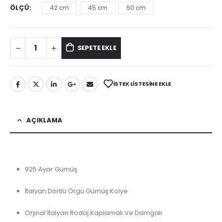
ÖLÇÜ
42 cm
45 cm
50 cm
SEPETE EKLE
İSTEK LISTESINE EKLE
AÇIKLAMA
925 Ayar Gümüş
İtalyan Dörtlü Örgü Gümüş Kolye
Orjinal İtalyan Rodaj Kaplamalı Ve Damgalı