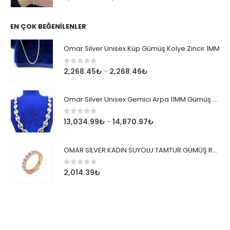
EN ÇOK BEĞENILENLER
Omar Silver Unisex Küp Gümüş Kolye Zincir 1MM
0
out of 5
2,268.45
₺
2,268.46
₺
–
Omar Silver Unisex Gemici Arpa 11MM Gümüş Kolye Zincir
0
out of 5
13,034.99
₺
14,870.97
₺
–
OMAR SİLVER KADIN SUYOLU TAMTUR GÜMÜŞ ROSE YÜZÜK SU YOLU TAMTUR YÜZÜK Omr8149
0
out of 5
2,014.39
₺