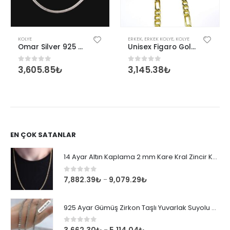
Bu ürünün birden fazla varyasyonu var. Seçenekler ürün sayfasından seçilebilir
KOLYE
ERKEK
,
ERKEK KOLYE
,
KOLYE
Omar Silver 925 Ayar Gümüş İtalyan Yassı Yılan 2,5 Mm Kalın Kadın Gümüş Zincir Kolye
Unisex Figaro Gold Altın Kaplama 925 Ayar Gümüş Zincir
3,605.85
₺
3,145.38
₺
0
out of 5
0
out of 5
EN ÇOK SATANLAR
14 Ayar Altın Kaplama 2 mm Kare Kral Zincir Kolye
0
out of 5
7,882.39
₺
9,079.29
₺
–
925 Ayar Gümüş Zirkon Taşlı Yuvarlak Suyolu Bileklik
0
out of 5
–