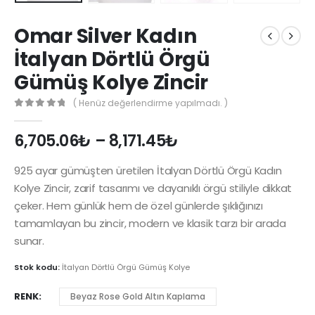
Omar Silver Kadın
İtalyan Dörtlü Örgü
Gümüş Kolye Zincir
( Henüz değerlendirme yapılmadı. )
0
out of 5
6,705.06
₺
–
8,171.45
₺
925 ayar gümüşten üretilen İtalyan Dörtlü Örgü Kadın
Kolye Zincir, zarif tasarımı ve dayanıklı örgü stiliyle dikkat
çeker. Hem günlük hem de özel günlerde şıklığınızı
tamamlayan bu zincir, modern ve klasik tarzı bir arada
sunar.
Stok kodu:
İtalyan Dörtlü Örgü Gümüş Kolye
RENK
Beyaz Rose Gold Altın Kaplama