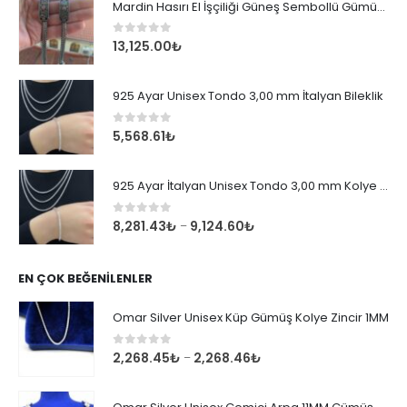
Mardin Hasırı El İşçiliği Güneş Sembollü Gümüş Erkek Bileklik
0
out of 5
13,125.00
₺
925 Ayar Unisex Tondo 3,00 mm İtalyan Bileklik
0
out of 5
5,568.61
₺
925 Ayar İtalyan Unisex Tondo 3,00 mm Kolye Zincir
0
out of 5
8,281.43
₺
9,124.60
₺
–
EN ÇOK BEĞENILENLER
Omar Silver Unisex Küp Gümüş Kolye Zincir 1MM
0
out of 5
2,268.45
₺
2,268.46
₺
–