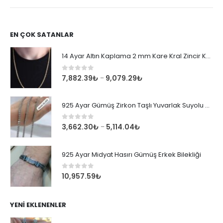
EN ÇOK SATANLAR
14 Ayar Altın Kaplama 2 mm Kare Kral Zincir Kolye
0
out of 5
7,882.39
₺
9,079.29
₺
–
925 Ayar Gümüş Zirkon Taşlı Yuvarlak Suyolu Bileklik
0
out of 5
3,662.30
₺
5,114.04
₺
–
925 Ayar Midyat Hasırı Gümüş Erkek Bilekliği
0
out of 5
10,957.59
₺
YENI EKLENENLER