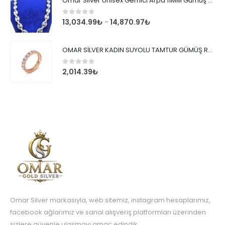
Omar Silver Unisex Gemici Arpa 11MM Gümüş Kolye Zincir
0
out of 5
13,034.99
₺
14,870.97
₺
–
OMAR SİLVER KADIN SUYOLU TAMTUR GÜMÜŞ ROSE YÜZÜK SU YOLU TAMTUR YÜZÜK Omr8149
0
out of 5
2,014.39
₺
Omar Silver markasıyla, web sitemiz, instagram hesaplarımız,
facebook ağlarımız ve sanal alışveriş platformları üzerinden
sizlere güvenle ulaşmayı amaç edindik.