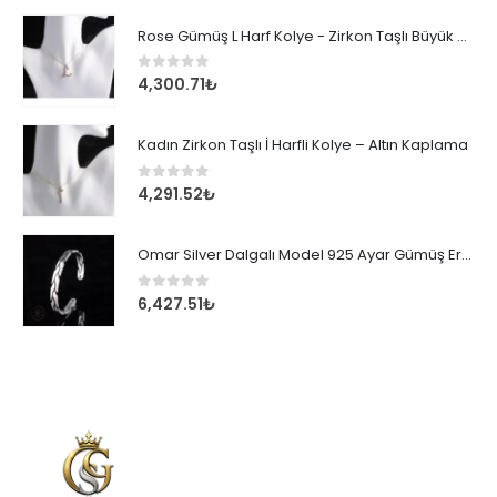
Rose Gümüş L Harf Kolye - Zirkon Taşlı Büyük Boy Kadın Kolyesi
0
out of 5
4,300.71
₺
Kadın Zirkon Taşlı İ Harfli Kolye – Altın Kaplama
0
out of 5
4,291.52
₺
Omar Silver Dalgalı Model 925 Ayar Gümüş Erkek Bileklik
0
out of 5
6,427.51
₺