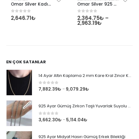
Omar Silver Kadın İthal Gümüş Halka Küpe Seti 3’lü Set Hoop Earing Complete 16-20-25 Mm
Omar Silver 925 Ayar Gümüş Gurmet Zincir Kolye Bileklik 2 mmSet
2,646.71
₺
2,364.75
₺
–
0
out of 5
0
out of 5
2,963.19
₺
EN ÇOK SATANLAR
14 Ayar Altın Kaplama 2 mm Kare Kral Zincir Kolye
0
out of 5
7,882.39
₺
9,079.29
₺
–
925 Ayar Gümüş Zirkon Taşlı Yuvarlak Suyolu Bileklik
0
out of 5
3,662.30
₺
5,114.04
₺
–
925 Ayar Midyat Hasırı Gümüş Erkek Bilekliği