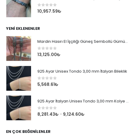
0
out of 5
10,957.59
₺
YENI EKLENENLER
Mardin Hasırı El İşçiliği Güneş Sembollü Gümüş Erkek Bileklik
0
out of 5
13,125.00
₺
925 Ayar Unisex Tondo 3,00 mm İtalyan Bileklik
0
out of 5
5,568.61
₺
925 Ayar İtalyan Unisex Tondo 3,00 mm Kolye Zincir
0
out of 5
8,281.43
₺
9,124.60
₺
–
EN ÇOK BEĞENILENLER