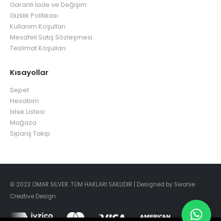
Garanti İade ve Değişim
Gizlilik Politikası
Kullanım Koşulları
Mesafeli Satış Sözleşmesi
Teslimat Koşulları
Kısayollar
Sepet
Hesabım
İstek Listesi
Mağaza
Sipariş Takip
© 2023 OMAR SILVER. TÜM HAKLARI SAKLIDIR | Designed by Swonie
Creative Design