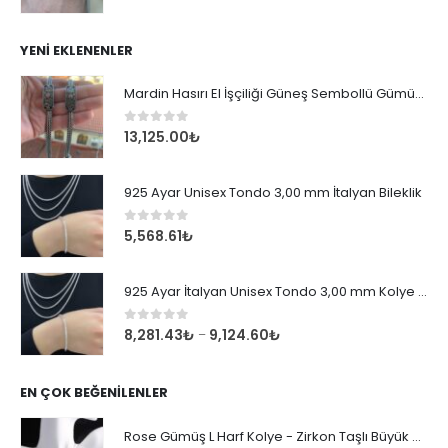
YENI EKLENENLER
Mardin Hasırı El İşçiliği Güneş Sembollü Gümüş Erkek Bileklik
0
out of 5
13,125.00
₺
925 Ayar Unisex Tondo 3,00 mm İtalyan Bileklik
0
out of 5
5,568.61
₺
925 Ayar İtalyan Unisex Tondo 3,00 mm Kolye Zincir
0
out of 5
8,281.43
₺
9,124.60
₺
–
EN ÇOK BEĞENILENLER
Rose Gümüş L Harf Kolye - Zirkon Taşlı Büyük Boy Kadın Kolyesi