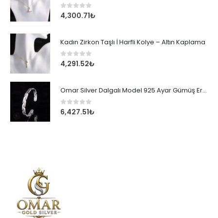
0
out of 5
4,300.71
₺
Kadın Zirkon Taşlı İ Harfli Kolye – Altın Kaplama
0
out of 5
4,291.52
₺
Omar Silver Dalgalı Model 925 Ayar Gümüş Erkek Bileklik
0
out of 5
6,427.51
₺