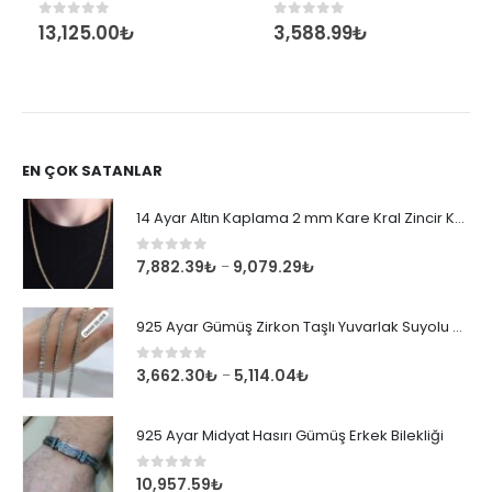
13,125.00
₺
3,588.99
₺
0
out of 5
0
out of 5
EN ÇOK SATANLAR
14 Ayar Altın Kaplama 2 mm Kare Kral Zincir Kolye
0
out of 5
7,882.39
₺
9,079.29
₺
–
925 Ayar Gümüş Zirkon Taşlı Yuvarlak Suyolu Bileklik
0
out of 5
3,662.30
₺
5,114.04
₺
–
925 Ayar Midyat Hasırı Gümüş Erkek Bilekliği
0
out of 5
10,957.59
₺