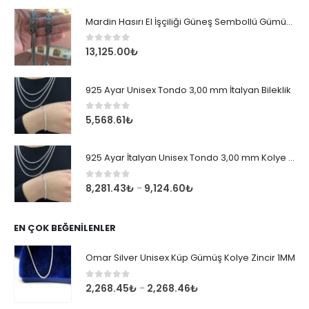
Mardin Hasırı El İşçiliği Güneş Sembollü Gümüş Erkek Bileklik
0
out of 5
13,125.00
₺
925 Ayar Unisex Tondo 3,00 mm İtalyan Bileklik
0
out of 5
5,568.61
₺
925 Ayar İtalyan Unisex Tondo 3,00 mm Kolye Zincir
0
out of 5
8,281.43
₺
9,124.60
₺
–
EN ÇOK BEĞENILENLER
Omar Silver Unisex Küp Gümüş Kolye Zincir 1MM
0
out of 5
2,268.45
₺
2,268.46
₺
–