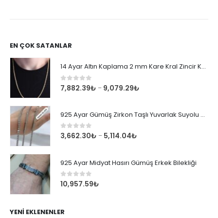
EN ÇOK SATANLAR
14 Ayar Altın Kaplama 2 mm Kare Kral Zincir Kolye
0
out of 5
7,882.39
₺
9,079.29
₺
–
925 Ayar Gümüş Zirkon Taşlı Yuvarlak Suyolu Bileklik
0
out of 5
3,662.30
₺
5,114.04
₺
–
925 Ayar Midyat Hasırı Gümüş Erkek Bilekliği
0
out of 5
10,957.59
₺
YENI EKLENENLER