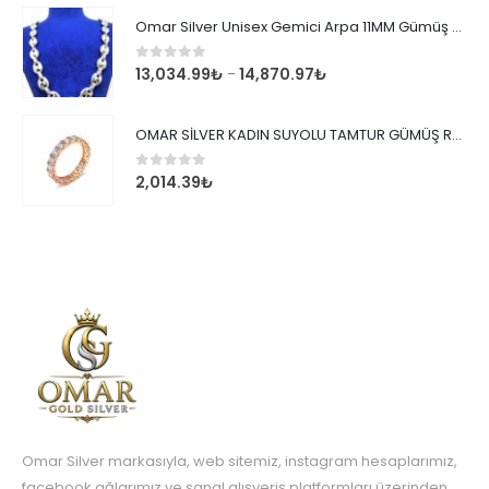
Omar Silver Unisex Gemici Arpa 11MM Gümüş Kolye Zincir
0
out of 5
13,034.99
₺
14,870.97
₺
–
OMAR SİLVER KADIN SUYOLU TAMTUR GÜMÜŞ ROSE YÜZÜK SU YOLU TAMTUR YÜZÜK Omr8149
0
out of 5
2,014.39
₺
Omar Silver markasıyla, web sitemiz, instagram hesaplarımız,
facebook ağlarımız ve sanal alışveriş platformları üzerinden