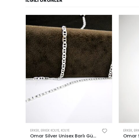
İLGILI ÜRÜNLER
Bu ürünün birden fazla varyasyonu var. Seçenekler ürün sayfasından seçilebilir
Bu ürünün birden fazla varyasyonu var. Seçenekler ürün sayfasından seçilebilir
ERKEK
,
ERKEK KOLYE
,
KOLYE
ERKEK
,
ERK
Omar Silver Unisex Barlı Gümüş Kolye Zincir 3,5 MM
Omar Silver Unisex Barlı Gümüş Kolye Zincir 2,25 MM