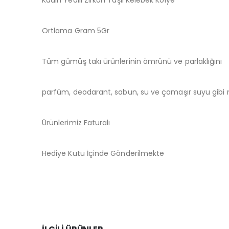
Kadın Yedili Zirkon Taşlı Kelebek Kolye
Ortlama Gram 5Gr
Tüm gümüş takı ürünlerinin ömrünü ve parlaklığını
parfüm, deodarant, sabun, su ve çamaşır suyu gibi m
Ürünlerimiz Faturalı
Hediye Kutu İçinde Gönderilmekte