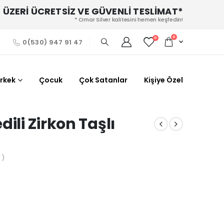
 ÜZERİ ÜCRETSİZ VE GÜVENLİ TESLİMAT*
* Omar Silver kalitesini hemen keşfedin!
0
0
0(530) 947 91 47
Erkek
Çocuk
Çok Satanlar
Kişiye Özel
ili Zirkon Taşlı
 )