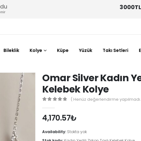
odu
3000TL
nir
Bileklik
Kolye
Küpe
Yüzük
Takı Setleri
Omar Silver Kadın Yed
Kelebek Kolye
( Henüz değerlendirme yapılmadı.
0
out of 5
4,170.57
₺
Availability:
Stokta yok
Stok kodu:
Kadın Yedili Zirkon Taşlı Kelebek Kolye