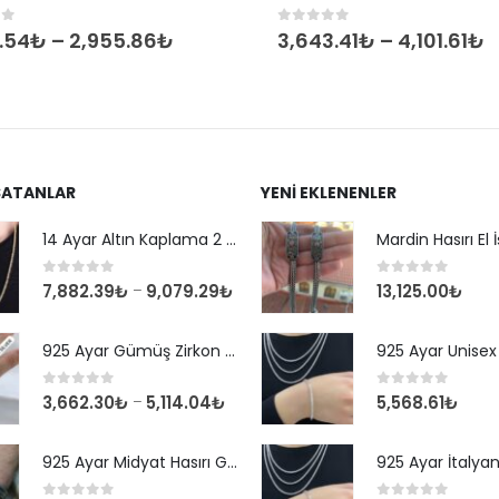
of 5
0
out of 5
.54
₺
–
2,955.86
₺
3,643.41
₺
–
4,101.61
₺
SATANLAR
YENI EKLENENLER
14 Ayar Altın Kaplama 2 mm Kare Kral Zincir Kolye
0
out of 5
0
out of 5
7,882.39
₺
9,079.29
₺
13,125.00
₺
–
925 Ayar Gümüş Zirkon Taşlı Yuvarlak Suyolu Bileklik
0
out of 5
0
out of 5
3,662.30
₺
5,114.04
₺
5,568.61
₺
–
925 Ayar Midyat Hasırı Gümüş Erkek Bilekliği