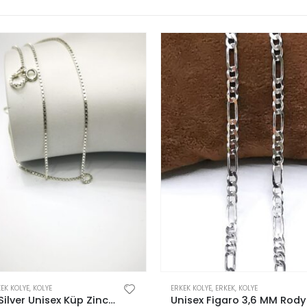
Bu ürünün birden fazla varyasyonu var. Seçenekler ürün sayfasından seçilebilir
EK KOLYE
,
KOLYE
ERKEK KOLYE
,
ERKEK
,
KOLYE
Omar Silver Unisex Küp Zincir Gümüş Kolye 1,3 MM