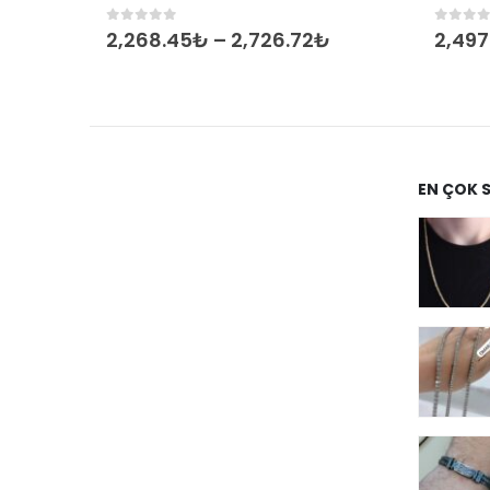
0
out of 5
0
out 
2,268.45
₺
–
2,726.72
₺
2,497
EN ÇOK 