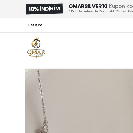
OMARSILVER10
Kupon K
10% İNDİRİM
* Kod Sepetinizde Otomatik Olarak Ekle
İletişim