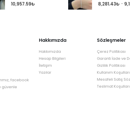
0
out of 5
0
out of 5
10,957.59
₺
8,281.43
₺
9,
–
Hakkımızda
Sözleşmeler
Hakkımızda
Çerez Politikası
Hesap Bilgileri
Garanti İade ve 
İletişim
Gizlilik Politikası
Yazılar
Kullanım Koşulları
Mesafeli Satış Sö
rımız, facebook
Teslimat Koşulları
re güvenle