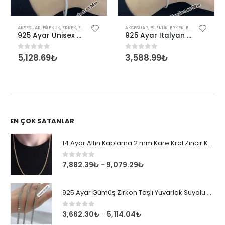
AKSESUAR
,
BILEKLIK
,
ERKEK
,
ERKEK BILEKLIK
,
KADIN
AKSESUAR
,
BILEKLIK
,
ERKEK
,
ERKEK BILEKLIK
,
K
925 Ayar Unisex Tondo 2,40 mm İtalyan Bileklik
925 Ayar İtalyan Unisex Tondo 1,60 mm Bileklik
5,128.69
₺
3,588.99
₺
0
out of 5
0
out of 5
EN ÇOK SATANLAR
14 Ayar Altın Kaplama 2 mm Kare Kral Zincir Kolye
0
out of 5
7,882.39
₺
9,079.29
₺
–
925 Ayar Gümüş Zirkon Taşlı Yuvarlak Suyolu Bileklik
0
out of 5
3,662.30
₺
5,114.04
₺
–