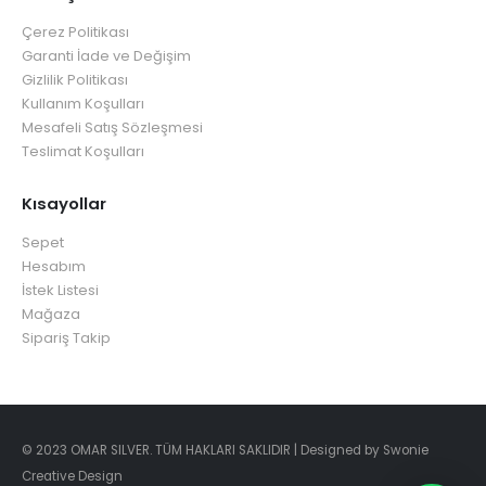
Çerez Politikası
Garanti İade ve Değişim
Gizlilik Politikası
Kullanım Koşulları
Mesafeli Satış Sözleşmesi
Teslimat Koşulları
Kısayollar
Sepet
Hesabım
İstek Listesi
Mağaza
Sipariş Takip
© 2023 OMAR SILVER. TÜM HAKLARI SAKLIDIR | Designed by Swonie
Creative Design