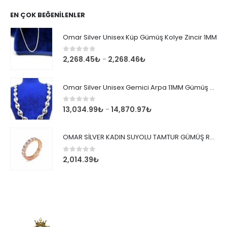
EN ÇOK BEĞENILENLER
Omar Silver Unisex Küp Gümüş Kolye Zincir 1MM
0
out of 5
2,268.45
₺
2,268.46
₺
–
Omar Silver Unisex Gemici Arpa 11MM Gümüş Kolye Zincir
0
out of 5
13,034.99
₺
14,870.97
₺
–
OMAR SİLVER KADIN SUYOLU TAMTUR GÜMÜŞ ROSE YÜZÜK SU YOLU TAMTUR YÜZÜK Omr8149
0
out of 5
2,014.39
₺