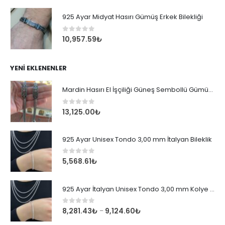
925 Ayar Midyat Hasırı Gümüş Erkek Bilekliği
0
out of 5
10,957.59
₺
YENI EKLENENLER
Mardin Hasırı El İşçiliği Güneş Sembollü Gümüş Erkek Bileklik
0
out of 5
13,125.00
₺
925 Ayar Unisex Tondo 3,00 mm İtalyan Bileklik
0
out of 5
5,568.61
₺
925 Ayar İtalyan Unisex Tondo 3,00 mm Kolye Zincir
0
out of 5
8,281.43
₺
9,124.60
₺
–