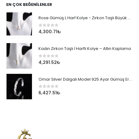
EN ÇOK BEĞENILENLER
Rose Gümüş L Harf Kolye - Zirkon Taşlı Büyük Boy Kadın Kolyesi
0
out of 5
4,300.71
₺
Kadın Zirkon Taşlı İ Harfli Kolye – Altın Kaplama
0
out of 5
4,291.52
₺
Omar Silver Dalgalı Model 925 Ayar Gümüş Erkek Bileklik
0
out of 5
6,427.51
₺