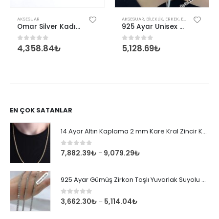
AKSESUAR
AKSESUAR
,
BILEKLIK
,
ERKEK
,
ERKEK BILEKLIK
,
K
Omar Silver Kadın İtalyan Üçlü Örgü Gümüş Bileklik
925 Ayar Unisex Tondo 2,40 mm İtalyan Bileklik
4,358.84
₺
5,128.69
₺
0
out of 5
0
out of 5
EN ÇOK SATANLAR
14 Ayar Altın Kaplama 2 mm Kare Kral Zincir Kolye
0
out of 5
7,882.39
₺
9,079.29
₺
–
925 Ayar Gümüş Zirkon Taşlı Yuvarlak Suyolu Bileklik
0
out of 5
3,662.30
₺
5,114.04
₺
–