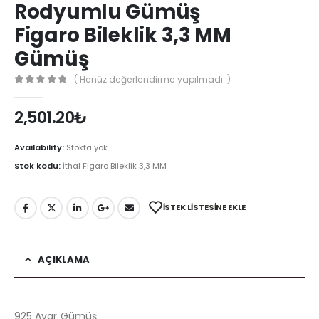
Rodyumlu Gümüş
Figaro Bileklik 3,3 MM
Gümüş
( Henüz değerlendirme yapılmadı. )
0
out of 5
2,501.20
₺
Availability:
Stokta yok
Stok kodu:
İthal Figaro Bileklik 3,3 MM
İSTEK LISTESINE EKLE
AÇIKLAMA
925 Ayar Gümüş