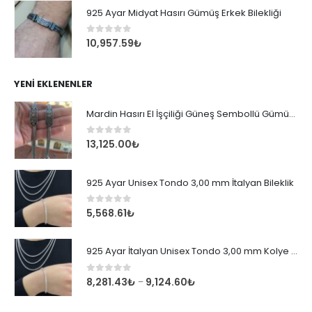
925 Ayar Midyat Hasırı Gümüş Erkek Bilekliği
0
out of 5
10,957.59
₺
YENI EKLENENLER
Mardin Hasırı El İşçiliği Güneş Sembollü Gümüş Erkek Bileklik
0
out of 5
13,125.00
₺
925 Ayar Unisex Tondo 3,00 mm İtalyan Bileklik
0
out of 5
5,568.61
₺
925 Ayar İtalyan Unisex Tondo 3,00 mm Kolye Zincir
0
out of 5
8,281.43
₺
9,124.60
₺
–