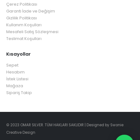
Çerez Politikası
Garanti İade ve Değişim
Gizlilik Politikası
Kullanım Koşulları
Mesafeli Satış Sözleşmesi
Teslimat Koşulları
Kısayollar
Sepet
Hesabım
İstek Listesi
Mağaza
Sipariş Takip
© 2023 OMAR SILVER. TÜM HAKLARI SAKLIDIR | Designed by Swonie
Creative Design