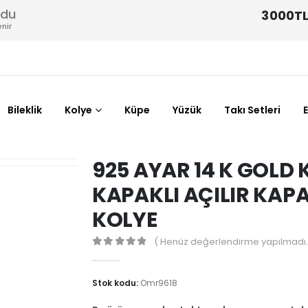
odu
3000TL
nir
Bileklik
Kolye
Küpe
Yüzük
Takı Setleri
925 AYAR 14 K GOLD
KAPAKLI AÇILIR KAP
KOLYE
( Henüz değerlendirme yapılmadı.
0
out of 5
Stok kodu:
Omr9618