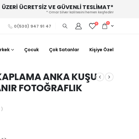
 ÜZERİ ÜCRETSİZ VE GÜVENLİ TESLİMAT*
* Omar Silver kalitesini hemen keşfedin!
0
0
0(530) 947 91 47
Erkek
Çocuk
Çok Satanlar
Kişiye Özel
 KAPLAMA ANKA KUŞU
ANIR FOTOĞRAFLIK
 )