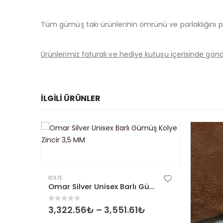
Tüm gümüş takı ürünlerinin ömrünü ve parlaklığını p
Ürünlerimiz faturalı ve hediye kutusu içerisinde gön
İLGILI ÜRÜNLER
Bu ürünün birden fazla varyasyonu var. Seçenekler ürün sayfasından seçilebilir
KOLYE
Omar Silver Unisex Barlı Gümüş Kolye Zincir 3,5 MM
0
out of 5
3,322.56
₺
–
3,551.61
₺