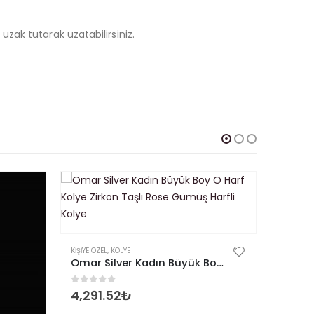
ak tutarak uzatabilirsiniz.
KIŞIYE ÖZEL
,
KOLYE
Omar Silver Kadın Büyük Boy O Harf Kolye Zirkon Taşlı Rose Gümüş Harfli Kolye
0
out of 5
4,291.52
₺