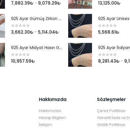
0
out of 5
0
out of 5
7,882.39
₺
9,079.29
₺
13,125.00
₺
–
925 Ayar Gümüş Zirkon Taşlı Yuvarlak Suyolu Bileklik
0
out of 5
0
out of 5
3,662.30
₺
5,114.04
₺
5,568.61
₺
–
925 Ayar Midyat Hasırı Gümüş Erkek Bilekliği
0
out of 5
0
out of 5
10,957.59
₺
8,281.43
₺
9,
–
Hakkımızda
Sözleşmeler
Hakkımızda
Çerez Politikası
Hesap Bilgileri
Garanti İade ve 
İletişim
Gizlilik Politikası