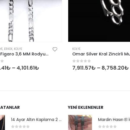
Bu ürünün birden fazla varyasyonu var. Seçenekler ürün sayfasından seçilebilir
YE
,
ERKEK
,
KOLYE
KOLYE
Unisex Figaro 3,6 MM Rodyum Gümüş Zincir Kolye
of 5
0
out of 5
.41
₺
–
4,101.61
₺
7,911.57
₺
–
8,758.20
₺
SATANLAR
YENI EKLENENLER
14 Ayar Altın Kaplama 2 mm Kare Kral Zincir Kolye