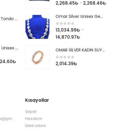
0
out of 5
2,268.45
₺
2,268.46
₺
–
Omar Silver Unisex Gemici Arpa 11MM Gümüş Kolye Zincir
925 Ayar Unisex Tondo 3,00 mm İtalyan Bileklik
0
out of 5
13,034.99
₺
–
14,870.97
₺
925 Ayar İtalyan Unisex Tondo 3,00 mm Kolye Zincir
OMAR SİLVER KADIN SUYOLU TAMTUR GÜMÜŞ ROSE YÜZÜK SU YOLU TAMTUR YÜZÜK Omr8149
124.60
₺
0
out of 5
2,014.39
₺
Kısayollar
Sepet
Değişim
Hesabım
İstek Listesi