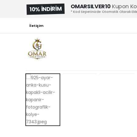
OMARSILVER10
Kupon K
10% İNDİRİM
* Kod Sepetinizde Otomatik Olarak Ekle
İletişim