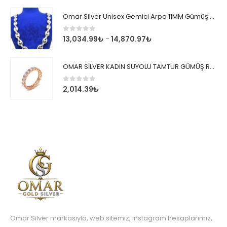
Omar Silver Unisex Gemici Arpa 11MM Gümüş Kolye Zincir
0
out of 5
13,034.99
₺
14,870.97
₺
–
OMAR SİLVER KADIN SUYOLU TAMTUR GÜMÜŞ ROSE YÜZÜK SU YOLU TAMTUR YÜZÜK Omr8149
0
out of 5
2,014.39
₺
Omar Silver markasıyla, web sitemiz, instagram hesaplarımız,