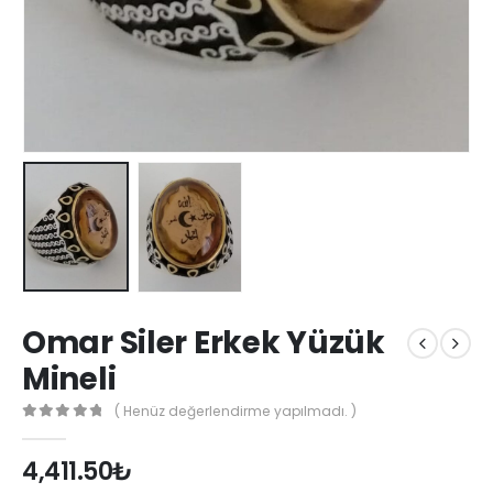
Omar Siler Erkek Yüzük
Mineli
( Henüz değerlendirme yapılmadı. )
0
out of 5
4,411.50
₺