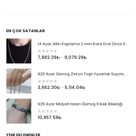
EN ÇOK SATANLAR
14 Ayar Altın Kaplama 2 mm Kare Kral Zincir Kolye
0
out of 5
7,882.39
₺
9,079.29
₺
–
925 Ayar Gümüş Zirkon Taşlı Yuvarlak Suyolu Bileklik
0
out of 5
3,662.30
₺
5,114.04
₺
–
925 Ayar Midyat Hasırı Gümüş Erkek Bilekliği
0
out of 5
10,957.59
₺
YENI EKLENENLER