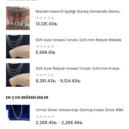
Mardin Hasırı El İşçiliği Güneş Sembollü Gümüş Erkek Bileklik
0
out of 5
13,125.00
₺
925 Ayar Unisex Tondo 3,00 mm İtalyan Bileklik
0
out of 5
5,568.61
₺
925 Ayar İtalyan Unisex Tondo 3,00 mm Kolye Zincir
0
out of 5
8,281.43
₺
9,124.60
₺
–
EN ÇOK BEĞENILENLER
Omar Silver Unisex Küp Gümüş Kolye Zincir 1MM
0
out of 5
2,268.45
₺
2,268.46
₺
–