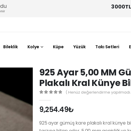
odu
3000TL
nir
Bileklik
Kolye
Küpe
Yüzük
Takı Setleri
925 Ayar 5,00 MM G
Plakalı Kral Künye Bi
( Henüz değerlendirme yapılmadı.
0
out of 5
9,254.49
₺
925 ayar gümüş kare plakalı kral künye bil
tarzına hitap eder. 5,00 mm genişliği ve kali