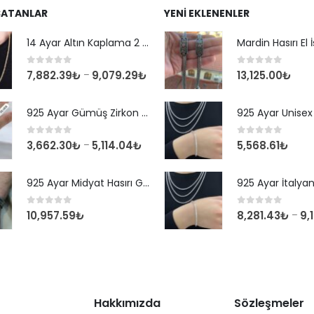
SATANLAR
YENI EKLENENLER
14 Ayar Altın Kaplama 2 mm Kare Kral Zincir Kolye
0
out of 5
0
out of 5
7,882.39
₺
9,079.29
₺
13,125.00
₺
–
925 Ayar Gümüş Zirkon Taşlı Yuvarlak Suyolu Bileklik
0
out of 5
0
out of 5
3,662.30
₺
5,114.04
₺
5,568.61
₺
–
925 Ayar Midyat Hasırı Gümüş Erkek Bilekliği
0
out of 5
0
out of 5
10,957.59
₺
8,281.43
₺
9,
–
Hakkımızda
Sözleşmeler