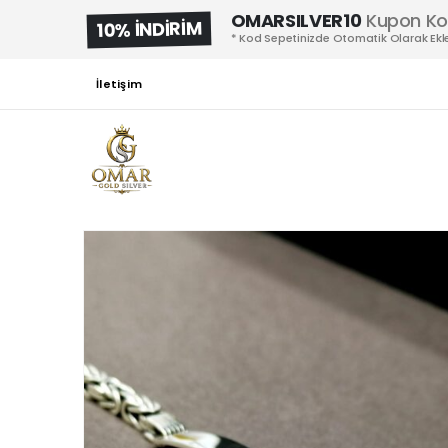
OMARSILVER10
Kupon K
10% İNDİRİM
* Kod Sepetinizde Otomatik Olarak Ekle
İletişim