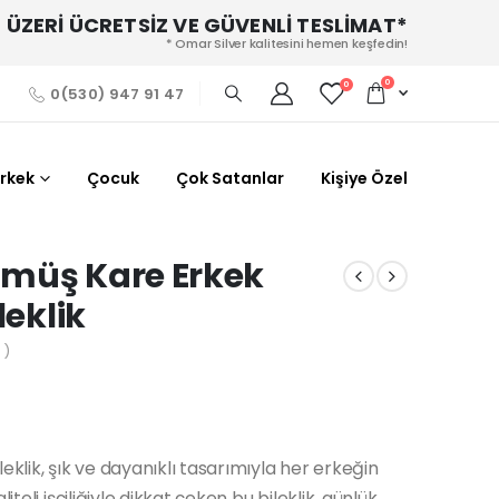
 ÜZERİ ÜCRETSİZ VE GÜVENLİ TESLİMAT*
* Omar Silver kalitesini hemen keşfedin!
0
0
0(530) 947 91 47
Erkek
Çocuk
Çok Satanlar
Kişiye Özel
ümüş Kare Erkek
leklik
 )
eklik, şık ve dayanıklı tasarımıyla her erkeğin
teli işçiliğiyle dikkat çeken bu bileklik, günlük