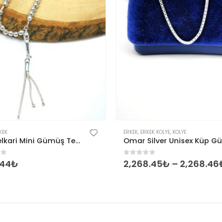
Bu ürünün birden fazla varyasyonu var. Seçenekler ürün sayfasından seçilebilir
KEK
ERKEK
,
ERKEK KOLYE
,
KOLYE
El İşi Telkari Mini Gümüş Tesbih
of 5
0
out of 5
.44
₺
2,268.45
₺
–
2,268.46