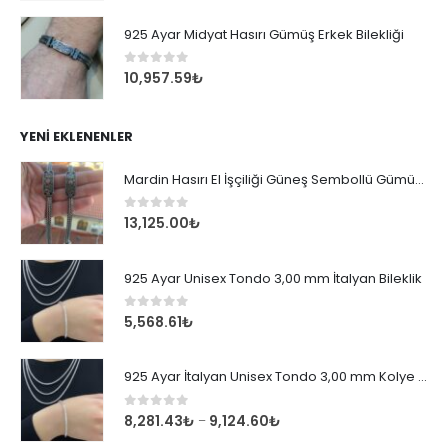
925 Ayar Midyat Hasırı Gümüş Erkek Bilekliği
0
out of 5
10,957.59
₺
YENI EKLENENLER
Mardin Hasırı El İşçiliği Güneş Sembollü Gümüş Erkek Bileklik
0
out of 5
13,125.00
₺
925 Ayar Unisex Tondo 3,00 mm İtalyan Bileklik
0
out of 5
5,568.61
₺
925 Ayar İtalyan Unisex Tondo 3,00 mm Kolye Zincir
0
out of 5
8,281.43
₺
9,124.60
₺
–