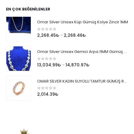
EN ÇOK BEĞENILENLER
Omar Silver Unisex Küp Gümüş Kolye Zincir 1MM
0
out of 5
2,268.45
₺
2,268.46
₺
–
Omar Silver Unisex Gemici Arpa 11MM Gümüş Kolye Zincir
0
out of 5
13,034.99
₺
14,870.97
₺
–
OMAR SİLVER KADIN SUYOLU TAMTUR GÜMÜŞ ROSE YÜZÜK SU YOLU TAMTUR YÜZÜK Omr8149
0
out of 5
2,014.39
₺