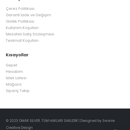
Çerez Politikası
Garanti İade ve Değişim
Gizlilik Politikası
Kullanım Koşulları
Mesafeli Satış Sözleşmesi
Teslimat Koşulları
Kısayollar
Sepet
Hesabım
İstek Listesi
Mağaza
Sipariş Takip
© 2023 OMAR SILVER. TÜM HAKLARI SAKLIDIR | Designed by Swonie
Creative Design