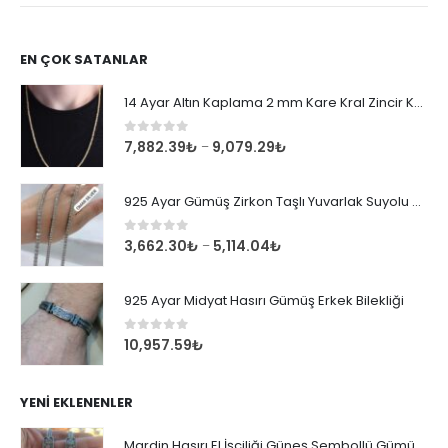
EN ÇOK SATANLAR
14 Ayar Altın Kaplama 2 mm Kare Kral Zincir Kolye
0
out of 5
7,882.39
₺
9,079.29
₺
–
925 Ayar Gümüş Zirkon Taşlı Yuvarlak Suyolu Bileklik
0
out of 5
3,662.30
₺
5,114.04
₺
–
925 Ayar Midyat Hasırı Gümüş Erkek Bilekliği
0
out of 5
10,957.59
₺
YENI EKLENENLER
Mardin Hasırı El İşçiliği Güneş Sembollü Gümüş Erkek Bileklik