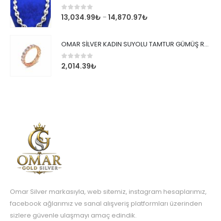
0
out of 5
13,034.99
₺
14,870.97
₺
–
OMAR SİLVER KADIN SUYOLU TAMTUR GÜMÜŞ ROSE YÜZÜK SU YOLU TAMTUR YÜZÜK Omr8149
0
out of 5
2,014.39
₺
Omar Silver markasıyla, web sitemiz, instagram hesaplarımız,
facebook ağlarımız ve sanal alışveriş platformları üzerinden
sizlere güvenle ulaşmayı amaç edindik.