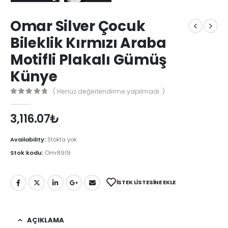
Omar Silver Çocuk
Bileklik Kırmızı Araba
Motifli Plakalı Gümüş
Künye
( Henüz değerlendirme yapılmadı. )
0
out of 5
3,116.07
₺
Availability:
Stokta yok
Stok kodu:
Omr8919
İSTEK LISTESINE EKLE
AÇIKLAMA