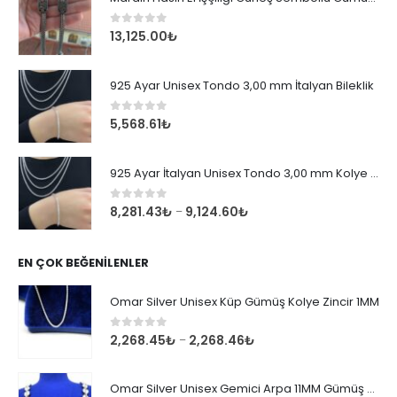
0
out of 5
13,125.00
₺
925 Ayar Unisex Tondo 3,00 mm İtalyan Bileklik
0
out of 5
5,568.61
₺
925 Ayar İtalyan Unisex Tondo 3,00 mm Kolye Zincir
0
out of 5
8,281.43
₺
9,124.60
₺
–
EN ÇOK BEĞENILENLER
Omar Silver Unisex Küp Gümüş Kolye Zincir 1MM
0
out of 5
2,268.45
₺
2,268.46
₺
–
Omar Silver Unisex Gemici Arpa 11MM Gümüş Kolye Zincir