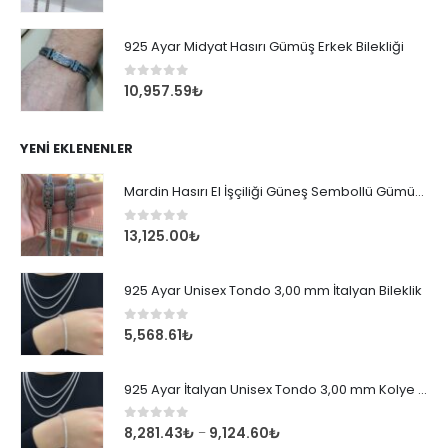
925 Ayar Midyat Hasırı Gümüş Erkek Bilekliği
0
out of 5
10,957.59
₺
YENI EKLENENLER
Mardin Hasırı El İşçiliği Güneş Sembollü Gümüş Erkek Bileklik
0
out of 5
13,125.00
₺
925 Ayar Unisex Tondo 3,00 mm İtalyan Bileklik
0
out of 5
5,568.61
₺
925 Ayar İtalyan Unisex Tondo 3,00 mm Kolye Zincir
0
out of 5
8,281.43
₺
9,124.60
₺
–