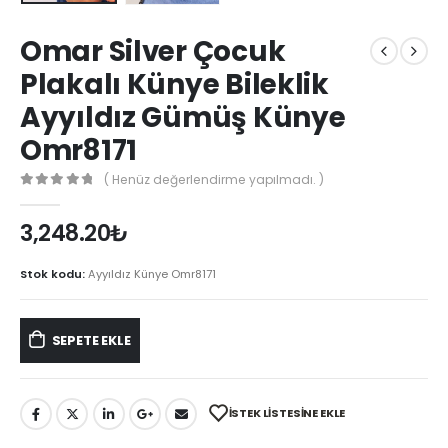
Omar Silver Çocuk
Plakalı Künye Bileklik
Ayyıldız Gümüş Künye
Omr8171
( Henüz değerlendirme yapılmadı. )
0
out of 5
3,248.20
₺
Stok kodu:
Ayyıldız Künye Omr8171
SEPETE EKLE
İSTEK LISTESINE EKLE