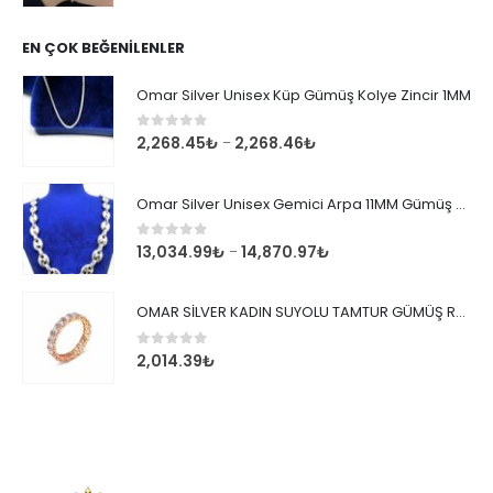
EN ÇOK BEĞENILENLER
Omar Silver Unisex Küp Gümüş Kolye Zincir 1MM
0
out of 5
2,268.45
₺
2,268.46
₺
–
Omar Silver Unisex Gemici Arpa 11MM Gümüş Kolye Zincir
0
out of 5
13,034.99
₺
14,870.97
₺
–
OMAR SİLVER KADIN SUYOLU TAMTUR GÜMÜŞ ROSE YÜZÜK SU YOLU TAMTUR YÜZÜK Omr8149
0
out of 5
2,014.39
₺