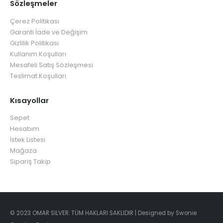
Sözleşmeler
Çerez Politikası
Garanti İade ve Değişim
Gizlilik Politikası
Kullanım Koşulları
Mesafeli Satış Sözleşmesi
Teslimat Koşulları
Kısayollar
Sepet
Hesabım
İstek Listesi
Mağaza
Sipariş Takip
© 2023 OMAR SILVER. TÜM HAKLARI SAKLIDIR | Designed by Swonie