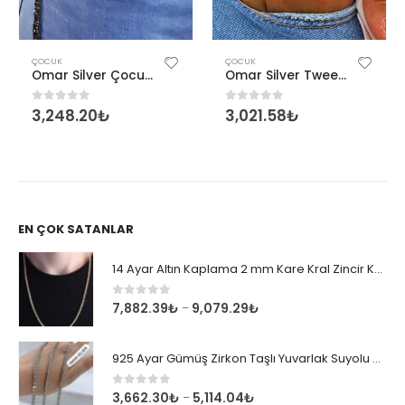
ÇOCUK
ÇOCUK
Omar Silver Çocuk Plakalı Künye Bileklik Yeşil Çiçek Gümüş Künye Omr8170
Omar Silver Tweety Figürlü Çocuk Gümüş Künye 925 Ayar
3,248.20
₺
3,021.58
₺
0
out of 5
0
out of 5
EN ÇOK SATANLAR
14 Ayar Altın Kaplama 2 mm Kare Kral Zincir Kolye
0
out of 5
7,882.39
₺
9,079.29
₺
–
925 Ayar Gümüş Zirkon Taşlı Yuvarlak Suyolu Bileklik
0
out of 5
3,662.30
₺
5,114.04
₺
–