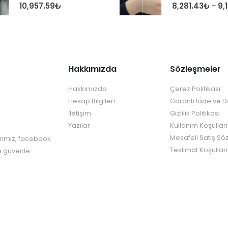
0
out of 5
0
out of 5
10,957.59
₺
8,281.43
₺
9,
–
Hakkımızda
Sözleşmeler
Hakkımızda
Çerez Politikası
Hesap Bilgileri
Garanti İade ve 
İletişim
Gizlilik Politikası
Yazılar
Kullanım Koşulları
Mesafeli Satış Sö
rımız, facebook
Teslimat Koşulları
re güvenle