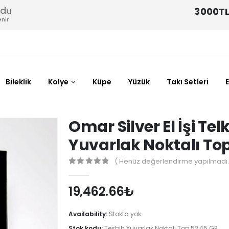
odu
3000TL
nir
Bileklik
Kolye
Küpe
Yüzük
Takı Setleri
Omar Silver El İşi T
Yuvarlak Noktalı To
( Henüz değerlendirme yapılmadı.
0
out of 5
19,462.66
₺
Availability:
Stokta yok
Stok kodu:
Tesbih Yuvarlak Noktalı Top 52,45 GR