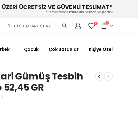
 ÜZERİ ÜCRETSİZ VE GÜVENLİ TESLİMAT*
* Omar Silver kalitesini hemen keşfedin!
0
0
0(530) 947 91 47
Erkek
Çocuk
Çok Satanlar
Kişiye Özel
elkari Gümüş Tesbih
p 52,45 GR
 )