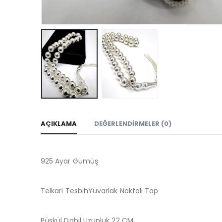
AÇIKLAMA
DEĞERLENDIRMELER (0)
925 Ayar Gümüş
Telkari TesbihYuvarlak Noktalı Top
Püskül Dahil Uzunluk 22 CM