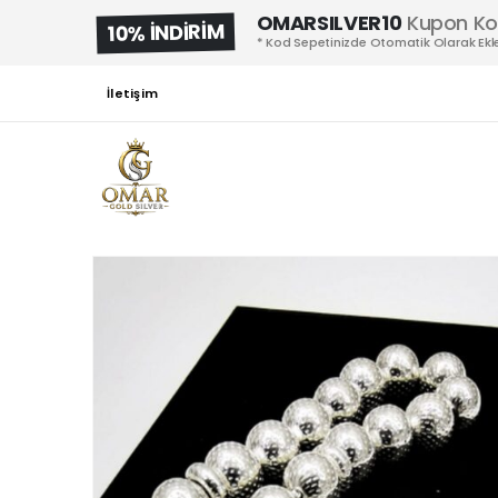
OMARSILVER10
Kupon K
10% İNDİRİM
* Kod Sepetinizde Otomatik Olarak Ekle
İletişim