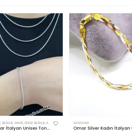
R
,
BILEKLIK
,
ERKEK
,
ERKEK BILEKLIK
,
KADIN
AKSESUAR
925 Ayar İtalyan Unisex Tondo 1,60 mm Bileklik