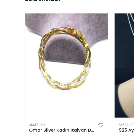
AKSESUAR
AKSESUA
rkek Bilekliği
Omar Silver Kadın İtalyan Dörtlü Örgü Gümüş Bileklik