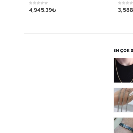
0
out of 5
0
out 
4,945.39
₺
3,588
EN ÇOK 