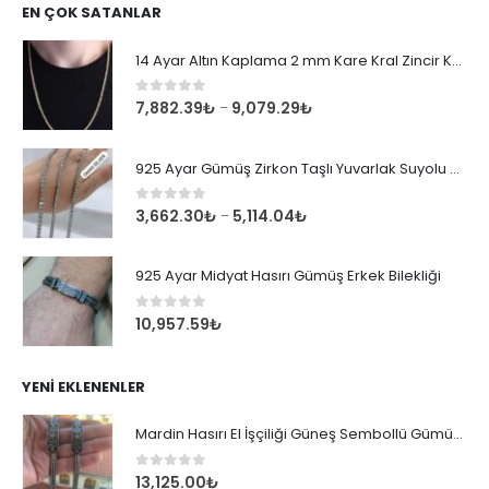
EN ÇOK SATANLAR
14 Ayar Altın Kaplama 2 mm Kare Kral Zincir Kolye
0
out of 5
7,882.39
₺
9,079.29
₺
–
925 Ayar Gümüş Zirkon Taşlı Yuvarlak Suyolu Bileklik
0
out of 5
3,662.30
₺
5,114.04
₺
–
925 Ayar Midyat Hasırı Gümüş Erkek Bilekliği
0
out of 5
10,957.59
₺
YENI EKLENENLER
Mardin Hasırı El İşçiliği Güneş Sembollü Gümüş Erkek Bileklik
0
out of 5
13,125.00
₺