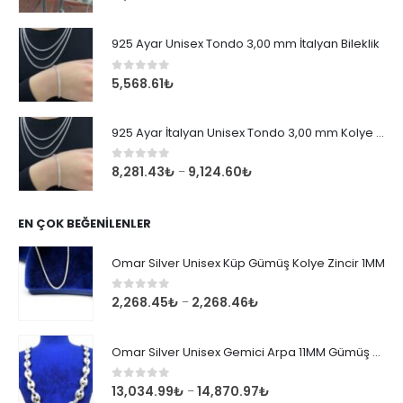
925 Ayar Unisex Tondo 3,00 mm İtalyan Bileklik
0
out of 5
5,568.61
₺
925 Ayar İtalyan Unisex Tondo 3,00 mm Kolye Zincir
0
out of 5
8,281.43
₺
9,124.60
₺
–
EN ÇOK BEĞENILENLER
Omar Silver Unisex Küp Gümüş Kolye Zincir 1MM
0
out of 5
2,268.45
₺
2,268.46
₺
–
Omar Silver Unisex Gemici Arpa 11MM Gümüş Kolye Zincir
0
out of 5
13,034.99
₺
14,870.97
₺
–