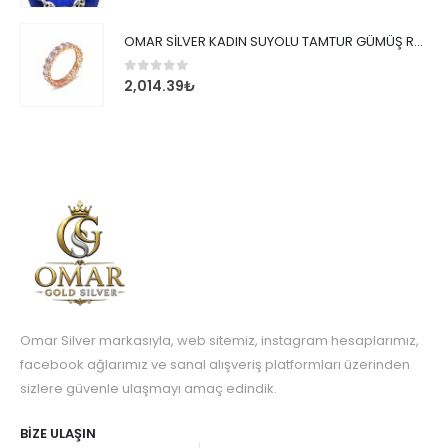
OMAR SİLVER KADIN SUYOLU TAMTUR GÜMÜŞ ROSE YÜZÜK SU YOLU TAMTUR YÜZÜK Omr8149
0
out of 5
2,014.39
₺
Omar Silver markasıyla, web sitemiz, instagram hesaplarımız,
facebook ağlarımız ve sanal alışveriş platformları üzerinden
sizlere güvenle ulaşmayı amaç edindik.
BIZE ULAŞIN