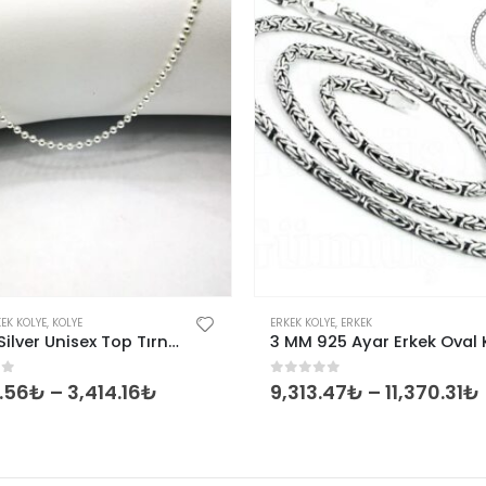
Bu ürünün birden fazla varyasyonu var. Seçenekler ürün sayfasından seçilebilir
EK KOLYE
,
KOLYE
ERKEK KOLYE
,
ERKEK
Omar Silver Unisex Top Tırnak Makası 1,9 Mm Gümüş Kolye Zincir
of 5
0
out of 5
.56
₺
–
3,414.16
₺
9,313.47
₺
–
11,370.31
₺