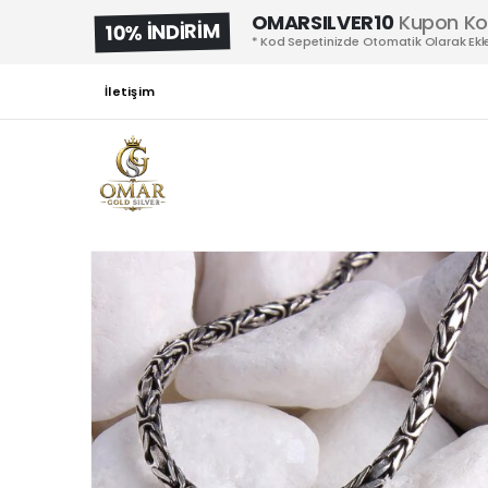
OMARSILVER10
Kupon K
10% İNDİRİM
* Kod Sepetinizde Otomatik Olarak Ekle
İletişim