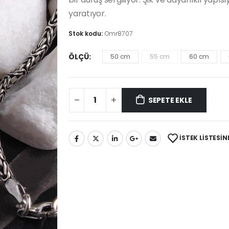
yaratıyor.
Stok kodu:
Omr8707
ÖLÇÜ
50 cm
55 cm
60 cm
SEPETE EKLE
İSTEK LISTESIN