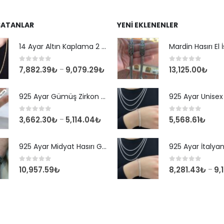
SATANLAR
YENI EKLENENLER
14 Ayar Altın Kaplama 2 mm Kare Kral Zincir Kolye
0
out of 5
0
out of 5
7,882.39
₺
9,079.29
₺
13,125.00
₺
–
925 Ayar Gümüş Zirkon Taşlı Yuvarlak Suyolu Bileklik
0
out of 5
0
out of 5
3,662.30
₺
5,114.04
₺
5,568.61
₺
–
925 Ayar Midyat Hasırı Gümüş Erkek Bilekliği
0
out of 5
0
out of 5
10,957.59
₺
8,281.43
₺
9,
–