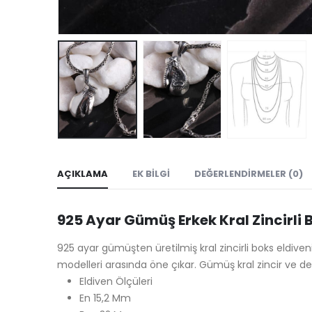
AÇIKLAMA
EK BILGI
DEĞERLENDIRMELER (0)
925 Ayar Gümüş Erkek Kral Zincirli
925 ayar gümüşten üretilmiş kral zincirli boks eldiveni
modelleri arasında öne çıkar. Gümüş kral zincir ve det
Eldiven Ölçüleri
En 15,2 Mm