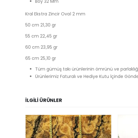
Boy 32 Mm
Kral Ekstra Zincir Oval 2 mm
50 cm 21,30 gr
55 cm 22,45 gr
60 cm 23,95 gr
65 cm 25,10 gr
Tüm gümüş takı ürünlerinin ömrünü ve parlaklığı
Ürünlerimiz Faturalı ve Hediye Kutu İçinde Gönde
İLGILI ÜRÜNLER