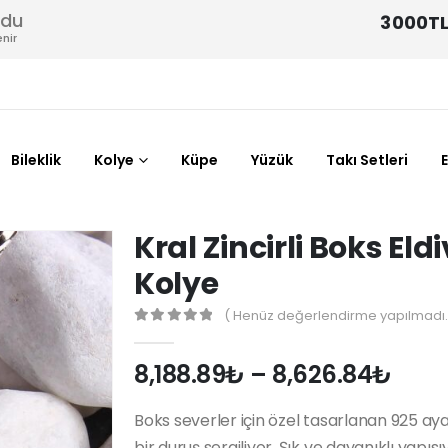
odu
3000TL
nir
Bileklik
Kolye
Küpe
Yüzük
Takı Setleri
Kral Zincirli Boks E
Kolye
( Henüz değerlendirme yapılmadı.
0
out of 5
8,188.89
₺
–
8,626.84
₺
Boks severler için özel tasarlanan 925 ayar
bir duruş sergiliyor. Şık ve dayanıklı yap