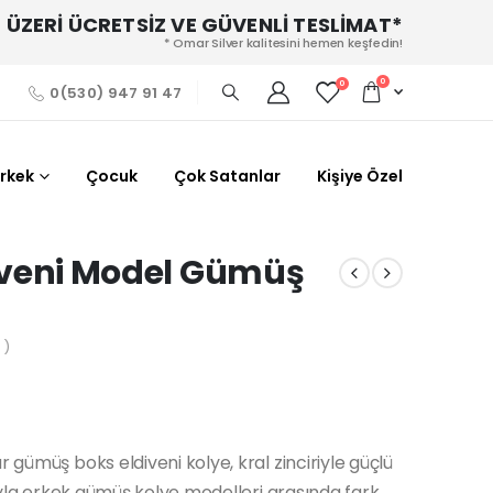
 ÜZERİ ÜCRETSİZ VE GÜVENLİ TESLİMAT*
* Omar Silver kalitesini hemen keşfedin!
0
0
0(530) 947 91 47
Erkek
Çocuk
Çok Satanlar
Kişiye Özel
ldiveni Model Gümüş
 )
 gümüş boks eldiveni kolye, kral zinciriyle güçlü
ısıyla erkek gümüş kolye modelleri arasında fark