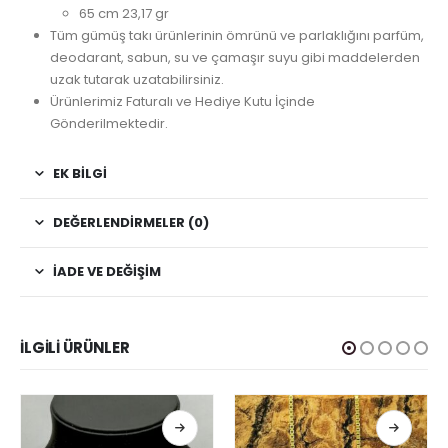
65 cm 23,17 gr
Tüm gümüş takı ürünlerinin ömrünü ve parlaklığını parfüm,
deodarant, sabun, su ve çamaşır suyu gibi maddelerden
uzak tutarak uzatabilirsiniz.
Ürünlerimiz Faturalı ve Hediye Kutu İçinde
Gönderilmektedir.
EK BILGI
DEĞERLENDIRMELER (0)
İADE VE DEĞIŞIM
İLGILI ÜRÜNLER