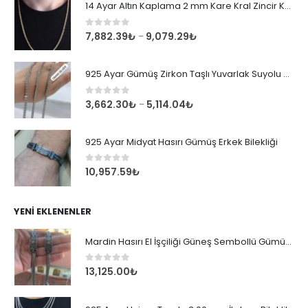
14 Ayar Altın Kaplama 2 mm Kare Kral Zincir Kolye
0
out of 5
7,882.39
₺
9,079.29
₺
–
925 Ayar Gümüş Zirkon Taşlı Yuvarlak Suyolu Bileklik
0
out of 5
3,662.30
₺
5,114.04
₺
–
925 Ayar Midyat Hasırı Gümüş Erkek Bilekliği
0
out of 5
10,957.59
₺
YENI EKLENENLER
Mardin Hasırı El İşçiliği Güneş Sembollü Gümüş Erkek Bileklik
0
out of 5
13,125.00
₺