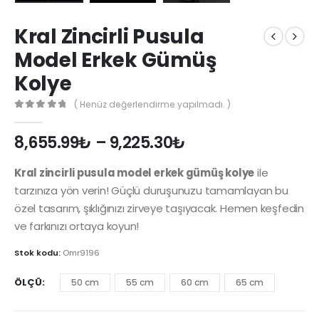
Kral Zincirli Pusula
Model Erkek Gümüş
Kolye
( Henüz değerlendirme yapılmadı. )
0
out of 5
8,655.99
₺
–
9,225.30
₺
Kral zincirli pusula model erkek gümüş kolye
ile
tarzınıza yön verin! Güçlü duruşunuzu tamamlayan bu
özel tasarım, şıklığınızı zirveye taşıyacak. Hemen keşfedin
ve farkınızı ortaya koyun!
Stok kodu:
Omr9196
ÖLÇÜ
50 cm
55 cm
60 cm
65 cm