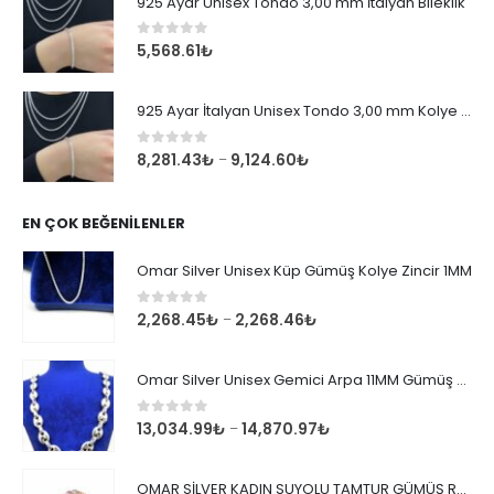
925 Ayar Unisex Tondo 3,00 mm İtalyan Bileklik
0
out of 5
5,568.61
₺
925 Ayar İtalyan Unisex Tondo 3,00 mm Kolye Zincir
0
out of 5
8,281.43
₺
9,124.60
₺
–
EN ÇOK BEĞENILENLER
Omar Silver Unisex Küp Gümüş Kolye Zincir 1MM
0
out of 5
2,268.45
₺
2,268.46
₺
–
Omar Silver Unisex Gemici Arpa 11MM Gümüş Kolye Zincir
0
out of 5
13,034.99
₺
14,870.97
₺
–
OMAR SİLVER KADIN SUYOLU TAMTUR GÜMÜŞ ROSE YÜZÜK SU YOLU TAMTUR YÜZÜK Omr8149