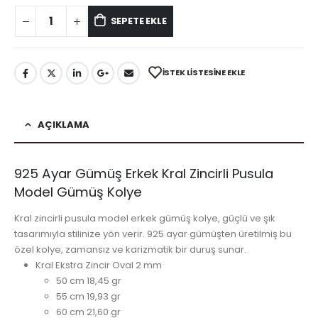
SEPETE EKLE
İSTEK LISTESINE EKLE
AÇIKLAMA
925 Ayar Gümüş Erkek Kral Zincirli Pusula
Model Gümüş Kolye
Kral zincirli pusula model erkek gümüş kolye, güçlü ve şık
tasarımıyla stilinize yön verir. 925 ayar gümüşten üretilmiş bu
özel kolye, zamansız ve karizmatik bir duruş sunar.
Kral Ekstra Zincir Oval 2 mm
50 cm 18,45 gr
55 cm 19,93 gr
60 cm 21,60 gr