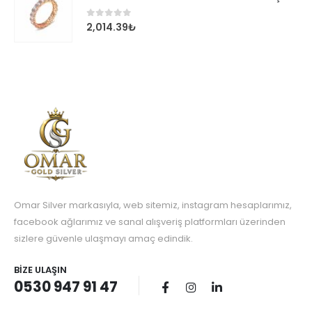
0
out of 5
2,014.39
₺
Omar Silver markasıyla, web sitemiz, instagram hesaplarımız,
facebook ağlarımız ve sanal alışveriş platformları üzerinden
sizlere güvenle ulaşmayı amaç edindik.
BIZE ULAŞIN
0530 947 91 47