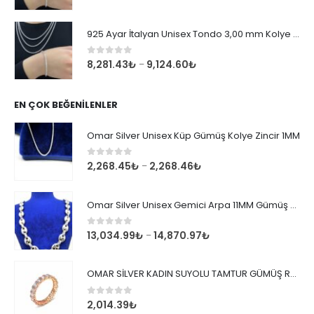
925 Ayar İtalyan Unisex Tondo 3,00 mm Kolye Zincir
0
out of 5
8,281.43
₺
9,124.60
₺
–
EN ÇOK BEĞENILENLER
Omar Silver Unisex Küp Gümüş Kolye Zincir 1MM
0
out of 5
2,268.45
₺
2,268.46
₺
–
Omar Silver Unisex Gemici Arpa 11MM Gümüş Kolye Zincir
0
out of 5
13,034.99
₺
14,870.97
₺
–
OMAR SİLVER KADIN SUYOLU TAMTUR GÜMÜŞ ROSE YÜZÜK SU YOLU TAMTUR YÜZÜK Omr8149
0
out of 5
2,014.39
₺