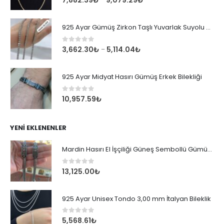
7,882.39
₺
9,079.29
₺
925 Ayar Gümüş Zirkon Taşlı Yuvarlak Suyolu Bileklik
0
out of 5
3,662.30
₺
5,114.04
₺
–
925 Ayar Midyat Hasırı Gümüş Erkek Bilekliği
0
out of 5
10,957.59
₺
YENI EKLENENLER
Mardin Hasırı El İşçiliği Güneş Sembollü Gümüş Erkek Bileklik
0
out of 5
13,125.00
₺
925 Ayar Unisex Tondo 3,00 mm İtalyan Bileklik
0
out of 5
5,568.61
₺