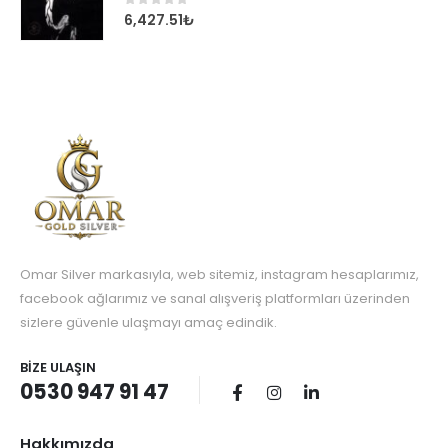
0
out of 5
6,427.51
₺
Omar Silver markasıyla, web sitemiz, instagram hesaplarımız,
facebook ağlarımız ve sanal alışveriş platformları üzerinden
sizlere güvenle ulaşmayı amaç edindik.
BIZE ULAŞIN
0530 947 91 47
Hakkımızda