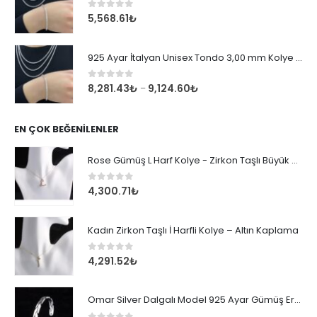
0
out of 5
5,568.61
₺
925 Ayar İtalyan Unisex Tondo 3,00 mm Kolye Zincir
0
out of 5
8,281.43
₺
9,124.60
₺
–
EN ÇOK BEĞENILENLER
Rose Gümüş L Harf Kolye - Zirkon Taşlı Büyük Boy Kadın Kolyesi
0
out of 5
4,300.71
₺
Kadın Zirkon Taşlı İ Harfli Kolye – Altın Kaplama
0
out of 5
4,291.52
₺
Omar Silver Dalgalı Model 925 Ayar Gümüş Erkek Bileklik