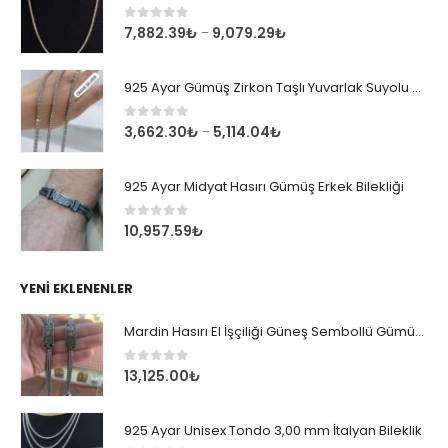
0
out of 5
7,882.39
₺
9,079.29
₺
–
925 Ayar Gümüş Zirkon Taşlı Yuvarlak Suyolu Bileklik
0
out of 5
3,662.30
₺
5,114.04
₺
–
925 Ayar Midyat Hasırı Gümüş Erkek Bilekliği
0
out of 5
10,957.59
₺
YENI EKLENENLER
Mardin Hasırı El İşçiliği Güneş Sembollü Gümüş Erkek Bileklik
0
out of 5
13,125.00
₺
925 Ayar Unisex Tondo 3,00 mm İtalyan Bileklik