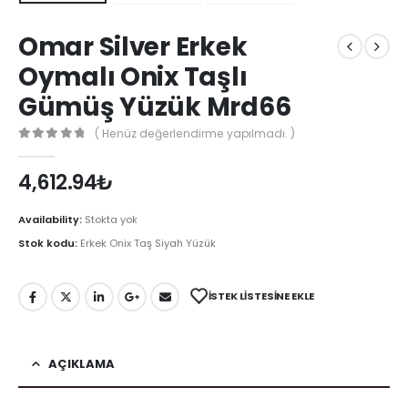
Omar Silver Erkek
Oymalı Onix Taşlı
Gümüş Yüzük Mrd66
( Henüz değerlendirme yapılmadı. )
0
out of 5
4,612.94
₺
Availability:
Stokta yok
Stok kodu:
Erkek Onix Taş Siyah Yüzük
İSTEK LISTESINE EKLE
AÇIKLAMA