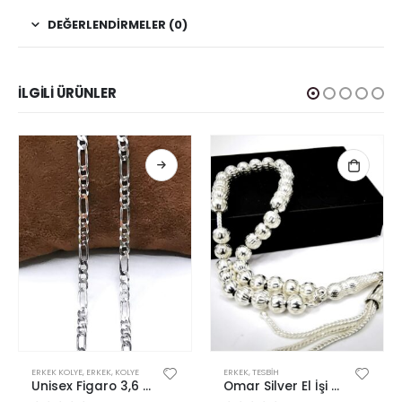
DEĞERLENDIRMELER (0)
İLGILI ÜRÜNLER
Bu ürünün birden fazla varyasyonu var. Seçenekler ürün sayfasından seçilebilir
ERKEK KOLYE
,
ERKEK
,
KOLYE
ERKEK
,
TESBIH
Unisex Figaro 3,6 MM Rodyum Gümüş Zincir Kolye
Omar Silver El İşi Telkari Gümüş Tesbih Yuvarlak Çizgili Top 16,60 GR