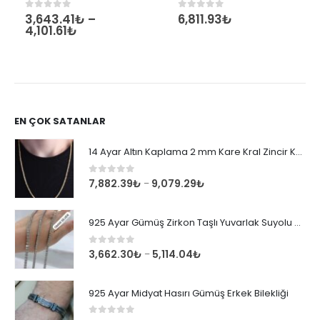
3,643.41
₺
–
6,811.93
₺
0
out of 5
0
out of 5
4,101.61
₺
EN ÇOK SATANLAR
14 Ayar Altın Kaplama 2 mm Kare Kral Zincir Kolye
0
out of 5
7,882.39
₺
9,079.29
₺
–
925 Ayar Gümüş Zirkon Taşlı Yuvarlak Suyolu Bileklik
0
out of 5
3,662.30
₺
5,114.04
₺
–
925 Ayar Midyat Hasırı Gümüş Erkek Bilekliği