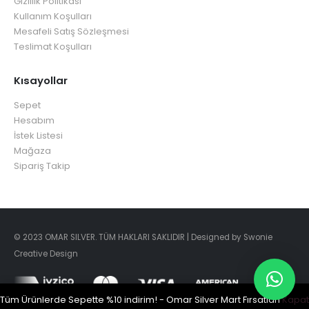
Gizlilik Politikası
Kullanım Koşulları
Mesafeli Satış Sözleşmesi
Teslimat Koşulları
Kısayollar
Sepet
Hesabım
İstek Listesi
Mağaza
Sipariş Takip
© 2023 OMAR SILVER. TÜM HAKLARI SAKLIDIR | Designed by Swonie
Creative Design
Tüm Ürünlerde Sepette %10 indirim! - Omar Silver Mart Fırsatları
Kapat