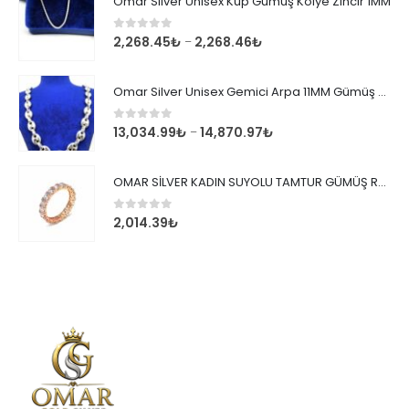
Omar Silver Unisex Küp Gümüş Kolye Zincir 1MM
0
out of 5
2,268.45
₺
2,268.46
₺
–
Omar Silver Unisex Gemici Arpa 11MM Gümüş Kolye Zincir
0
out of 5
13,034.99
₺
14,870.97
₺
–
OMAR SİLVER KADIN SUYOLU TAMTUR GÜMÜŞ ROSE YÜZÜK SU YOLU TAMTUR YÜZÜK Omr8149
0
out of 5
2,014.39
₺