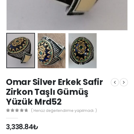
Omar Silver Erkek Safir
Zirkon Taşlı Gümüş
Yüzük Mrd52
( Henüz değerlendirme yapılmadı. )
0
out of 5
3,338.84
₺