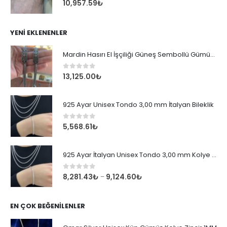
0
out of 5
10,957.59
₺
YENI EKLENENLER
Mardin Hasırı El İşçiliği Güneş Sembollü Gümüş Erkek Bileklik
0
out of 5
13,125.00
₺
925 Ayar Unisex Tondo 3,00 mm İtalyan Bileklik
0
out of 5
5,568.61
₺
925 Ayar İtalyan Unisex Tondo 3,00 mm Kolye Zincir
0
out of 5
8,281.43
₺
9,124.60
₺
–
EN ÇOK BEĞENILENLER