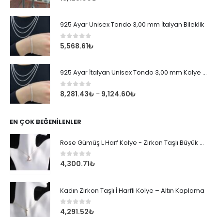
925 Ayar Unisex Tondo 3,00 mm İtalyan Bileklik
0
out of 5
5,568.61
₺
925 Ayar İtalyan Unisex Tondo 3,00 mm Kolye Zincir
0
out of 5
8,281.43
₺
9,124.60
₺
–
EN ÇOK BEĞENILENLER
Rose Gümüş L Harf Kolye - Zirkon Taşlı Büyük Boy Kadın Kolyesi
0
out of 5
4,300.71
₺
Kadın Zirkon Taşlı İ Harfli Kolye – Altın Kaplama
0
out of 5
4,291.52
₺