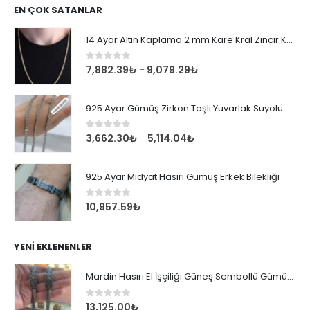
EN ÇOK SATANLAR
14 Ayar Altın Kaplama 2 mm Kare Kral Zincir Kolye
0
out of 5
7,882.39
₺
9,079.29
₺
–
925 Ayar Gümüş Zirkon Taşlı Yuvarlak Suyolu Bileklik
0
out of 5
3,662.30
₺
5,114.04
₺
–
925 Ayar Midyat Hasırı Gümüş Erkek Bilekliği
0
out of 5
10,957.59
₺
YENI EKLENENLER
Mardin Hasırı El İşçiliği Güneş Sembollü Gümüş Erkek Bileklik
0
out of 5
13,125.00
₺