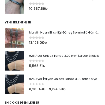
0
out of 5
10,957.59
₺
YENI EKLENENLER
Mardin Hasırı El İşçiliği Güneş Sembollü Gümüş Erkek Bileklik
0
out of 5
13,125.00
₺
925 Ayar Unisex Tondo 3,00 mm İtalyan Bileklik
0
out of 5
5,568.61
₺
925 Ayar İtalyan Unisex Tondo 3,00 mm Kolye Zincir
0
out of 5
8,281.43
₺
9,124.60
₺
–
EN ÇOK BEĞENILENLER