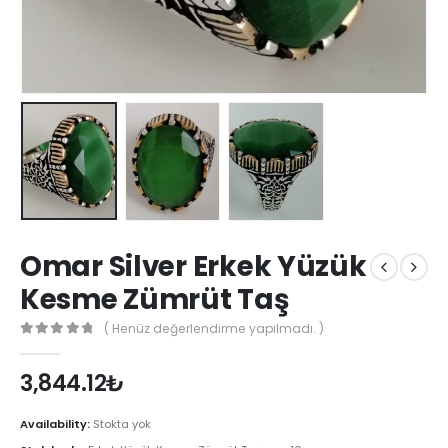
Omar Silver Erkek Yüzük
Kesme Zümrüt Taş
( Henüz değerlendirme yapılmadı. )
0
out of 5
3,844.12
₺
Availability:
Stokta yok