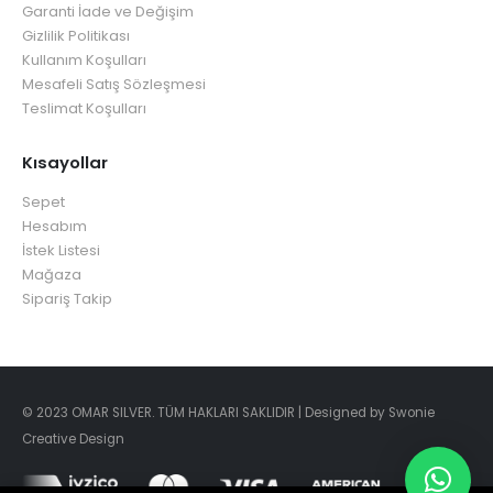
Garanti İade ve Değişim
Gizlilik Politikası
Kullanım Koşulları
Mesafeli Satış Sözleşmesi
Teslimat Koşulları
Kısayollar
Sepet
Hesabım
İstek Listesi
Mağaza
Sipariş Takip
© 2023 OMAR SILVER. TÜM HAKLARI SAKLIDIR | Designed by Swonie
Creative Design