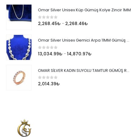
Omar Silver Unisex Küp Gümüş Kolye Zincir 1MM
0
out of 5
2,268.45
₺
2,268.46
₺
–
Omar Silver Unisex Gemici Arpa 11MM Gümüş Kolye Zincir
0
out of 5
13,034.99
₺
14,870.97
₺
–
OMAR SİLVER KADIN SUYOLU TAMTUR GÜMÜŞ ROSE YÜZÜK SU YOLU TAMTUR YÜZÜK Omr8149
0
out of 5
2,014.39
₺