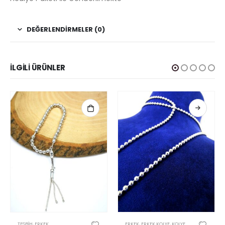
DEĞERLENDIRMELER (0)
İLGILI ÜRÜNLER
Bu ürünün birden fazla varyasyonu var. Seçenekler ürün sayfasından seçilebilir
TESBIH
,
ERKEK
ERKEK
,
ERKEK KOLYE
,
KOLYE