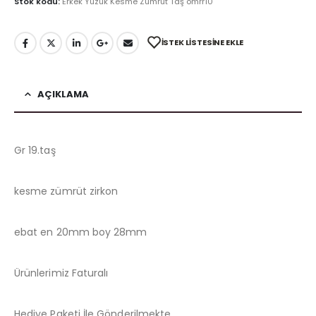
Stok kodu:
Erkek Yüzük Kesme Zümrüt Taş omrr10
İSTEK LISTESINE EKLE
AÇIKLAMA
Gr 19.taş
kesme zümrüt zirkon
ebat en 20mm boy 28mm
Ürünlerimiz Faturalı
Hediye Paketi İle Gönderilmekte