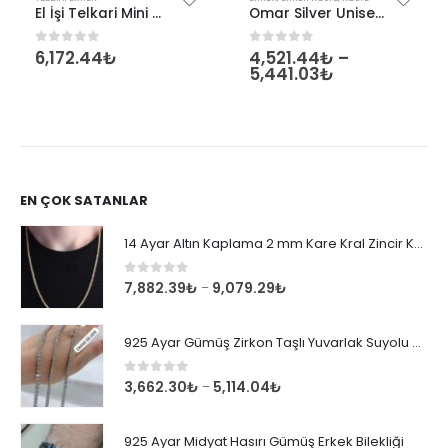
El İşi Telkari Mini Gümüş Tesbih
Omar Silver Unisex Top 2,5 MM Kolye Zincir Gümüş
6,172.44
₺
4,521.44
₺
–
0
out of 5
0
out of 5
5,441.03
₺
EN ÇOK SATANLAR
14 Ayar Altın Kaplama 2 mm Kare Kral Zincir Kolye
0
out of 5
7,882.39
₺
9,079.29
₺
–
925 Ayar Gümüş Zirkon Taşlı Yuvarlak Suyolu Bileklik
0
out of 5
3,662.30
₺
5,114.04
₺
–
925 Ayar Midyat Hasırı Gümüş Erkek Bilekliği