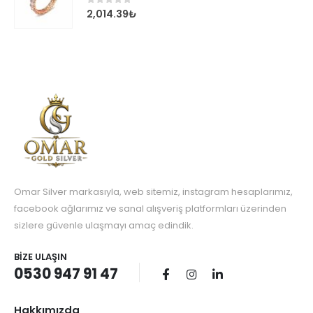
0
out of 5
2,014.39
₺
Omar Silver markasıyla, web sitemiz, instagram hesaplarımız,
facebook ağlarımız ve sanal alışveriş platformları üzerinden
sizlere güvenle ulaşmayı amaç edindik.
BIZE ULAŞIN
0530 947 91 47
Hakkımızda