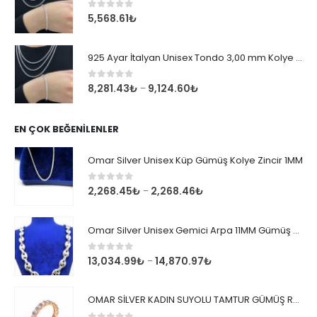
0
out of 5
5,568.61
₺
925 Ayar İtalyan Unisex Tondo 3,00 mm Kolye Zincir
0
out of 5
8,281.43
₺
9,124.60
₺
–
EN ÇOK BEĞENILENLER
Omar Silver Unisex Küp Gümüş Kolye Zincir 1MM
0
out of 5
2,268.45
₺
2,268.46
₺
–
Omar Silver Unisex Gemici Arpa 11MM Gümüş Kolye Zincir
0
out of 5
13,034.99
₺
14,870.97
₺
–
OMAR SİLVER KADIN SUYOLU TAMTUR GÜMÜŞ ROSE YÜZÜK SU YOLU TAMTUR YÜZÜK Omr8149