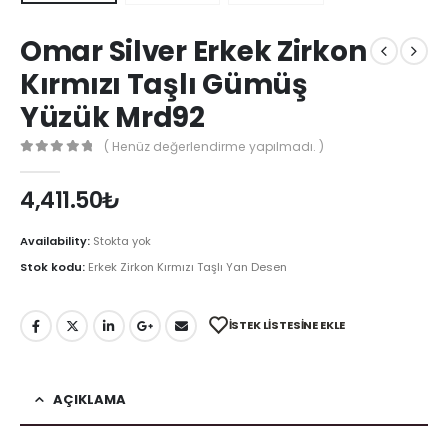
Omar Silver Erkek Zirkon
Kırmızı Taşlı Gümüş
Yüzük Mrd92
( Henüz değerlendirme yapılmadı. )
0
out of 5
4,411.50
₺
Availability:
Stokta yok
Stok kodu:
Erkek Zirkon Kırmızı Taşlı Yan Desen
İSTEK LISTESINE EKLE
AÇIKLAMA