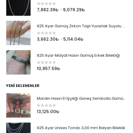
0
out of 5
7,882.39
₺
9,079.29
₺
–
925 Ayar Gümüş Zirkon Taşlı Yuvarlak Suyolu Bileklik
0
out of 5
3,662.30
₺
5,114.04
₺
–
925 Ayar Midyat Hasırı Gümüş Erkek Bilekliği
0
out of 5
10,957.59
₺
YENI EKLENENLER
Mardin Hasırı El İşçiliği Güneş Sembollü Gümüş Erkek Bileklik
0
out of 5
13,125.00
₺
925 Ayar Unisex Tondo 3,00 mm İtalyan Bileklik