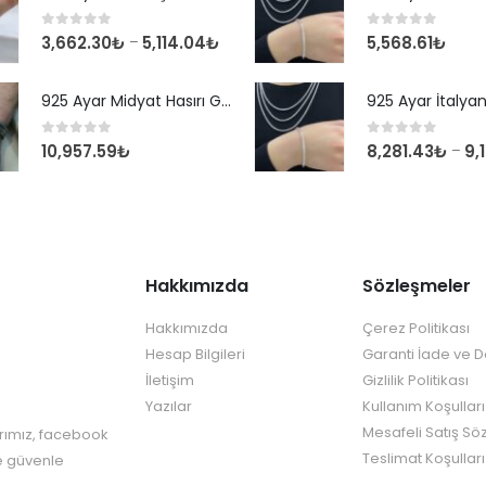
0
out of 5
0
out of 5
3,662.30
₺
5,114.04
₺
5,568.61
₺
–
925 Ayar Midyat Hasırı Gümüş Erkek Bilekliği
0
out of 5
0
out of 5
10,957.59
₺
8,281.43
₺
9,
–
Hakkımızda
Sözleşmeler
Hakkımızda
Çerez Politikası
Hesap Bilgileri
Garanti İade ve 
İletişim
Gizlilik Politikası
Yazılar
Kullanım Koşulları
Mesafeli Satış Sö
rımız, facebook
Teslimat Koşulları
re güvenle