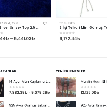
EK KOLYE
,
KOLYE
TESBIH
,
ERKEK
Omar Silver Unisex Top 2,5 MM Kolye Zincir Gümüş
of 5
0
out of 5
.44
₺
–
5,441.03
₺
6,172.44
₺
SATANLAR
YENI EKLENENLER
14 Ayar Altın Kaplama 2 mm Kare Kral Zincir Kolye
0
out of 5
0
out of 5
7,882.39
₺
9,079.29
₺
13,125.00
₺
–
925 Ayar Gümüş Zirkon Taşlı Yuvarlak Suyolu Bileklik