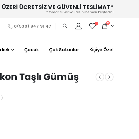
 ÜZERİ ÜCRETSİZ VE GÜVENLİ TESLİMAT*
* Omar Silver kalitesini hemen keşfedin!
0
0
0(530) 947 91 47
Erkek
Çocuk
Çok Satanlar
Kişiye Özel
irkon Taşlı Gümüş
 )