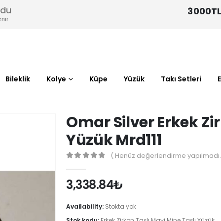
odu
3000TL
nir
Bileklik
Kolye
Küpe
Yüzük
Takı Setleri
Omar Silver Erkek Z
Yüzük Mrd111
( Henüz değerlendirme yapılmadı.
0
out of 5
3,338.84
₺
Availability:
Stokta yok
Stok kodu:
Erkek Zirkon Taşlı Mavi Mine Taşlı Yüzük