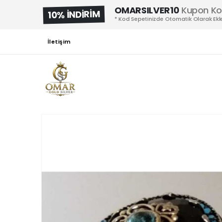
OMARSILVER10
Kupon K
10% İNDİRİM
* Kod Sepetinizde Otomatik Olarak Ekle
İletişim