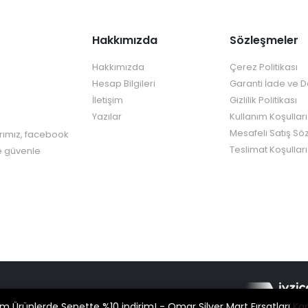
Hakkımızda
Sözleşmeler
Hakkımızda
Çerez Politikası
Hesap Bilgileri
Garanti İade ve 
İletişim
Gizlilik Politikası
Yazılar
Kullanım Koşulları
Mesafeli Satış Sö
rımız, facebook
Teslimat Koşulları
re güvenle
ie Creative Design
m Ürünlerde Sepette %10 indirim! - Omar Silver Mart Fırsatları
Ka