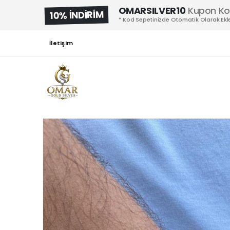
OMARSILVER10
Kupon K
10% İNDİRİM
* Kod Sepetinizde Otomatik Olarak Ekle
İletişim