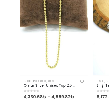
Bu ürünün birden fazla varyasyonu var. Seçenekler ürün sayfasından seçilebilir
ERKEK
,
ERKEK KOLYE
,
KOLYE
TESBIH
,
ER
Omar Silver Erkek Figaro Gümüş Kolye Zincir 4,4 Mm
Omar Silver Unisex Top 2,5 MM Gold Altın Kaplama Gümüş Kolye Zincir Omr7999
0
out of 5
0
out 
₺
4,330.68
₺
–
4,559.82
₺
6,172