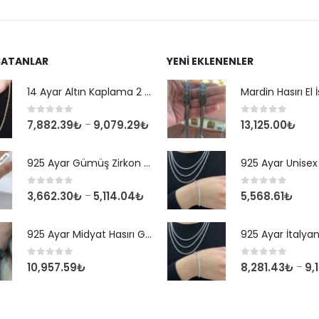
SATANLAR
YENI EKLENENLER
14 Ayar Altın Kaplama 2 mm Kare Kral Zincir Kolye
0
out of 5
0
out of 5
7,882.39
₺
9,079.29
₺
13,125.00
₺
–
925 Ayar Gümüş Zirkon Taşlı Yuvarlak Suyolu Bileklik
0
out of 5
0
out of 5
3,662.30
₺
5,114.04
₺
5,568.61
₺
–
925 Ayar Midyat Hasırı Gümüş Erkek Bilekliği
0
out of 5
0
out of 5
10,957.59
₺
8,281.43
₺
9,
–