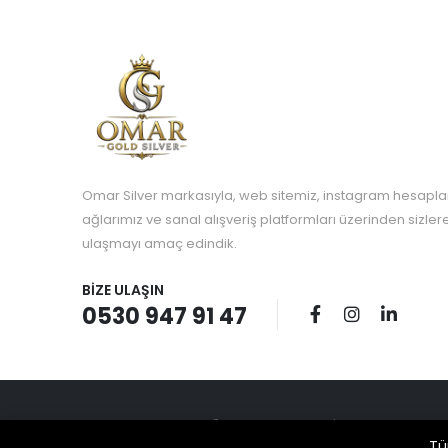
Omar Silver markasıyla, web sitemiz, instagram hesapla
ağlarımız ve sanal alışveriş platformları üzerinden sizle
ulaşmayı amaç edindik.
BIZE ULAŞIN
0530 947 91 47
© 2023 OMAR SILVER. TÜM HAKLARI SAKLIDIR | Designed by Swon
Tü