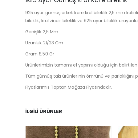
925 Ayar Gümüş Kral Kare Bileklik
925 ayar gümüş erkek kare kral bileklik 2,5 mm kalınlı
bileklik, kral zincir bileklik ve 925 ayar bileklik arayan
Genişlik 2,5 Mm
Uzunluk 21/23 Cm
Gram 8,50 Gr
Ürünlerimizin tamamı el yapımı olduğu için belirtilen ağ
Tüm gümüş takı ürünlerinin ömrünü ve parlaklığını p
Fiyatlarımız Toptan Mağaza Fiyatındadır.
İLGILI ÜRÜNLER