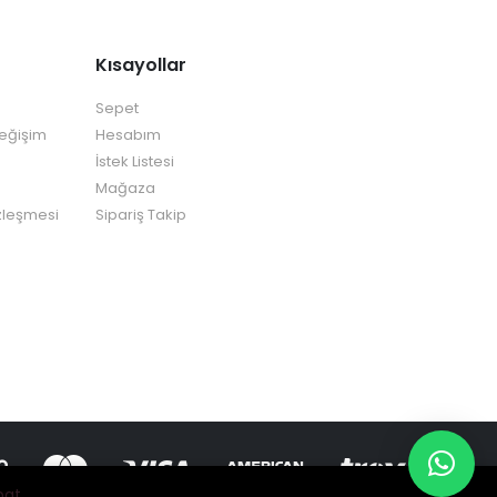
Kısayollar
Sepet
Değişim
Hesabım
İstek Listesi
Mağaza
zleşmesi
Sipariş Takip
pat