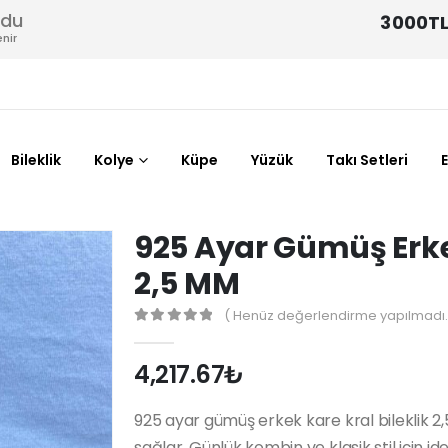
odu
3000TL
nir
Bileklik
Kolye
Küpe
Yüzük
Takı Setleri
925 Ayar Gümüş Erkek
2,5 MM
( Henüz değerlendirme yapılmadı.
0
out of 5
4,217.67
₺
925 ayar gümüş erkek kare kral bileklik 
sağlar. Günlük kombin ve klasik stil için i