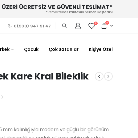
 ÜZERİ ÜCRETSİZ VE GÜVENLİ TESLİMAT*
* Omar Silver kalitesini hemen keşfedin!
0
0
0(530) 947 91 47
Erkek
Çocuk
Çok Satanlar
Kişiye Özel
 Kare Kral Bileklik
 )
2,5 mm kalınlığıyla modern ve güçlü bir görünüm
deal, dayanıklı ve parlak yüzeye sahip şık erkek