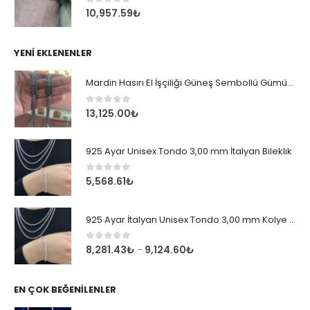
0
out of 5
10,957.59
₺
YENI EKLENENLER
Mardin Hasırı El İşçiliği Güneş Sembollü Gümüş Erkek Bileklik
0
out of 5
13,125.00
₺
925 Ayar Unisex Tondo 3,00 mm İtalyan Bileklik
0
out of 5
5,568.61
₺
925 Ayar İtalyan Unisex Tondo 3,00 mm Kolye Zincir
0
out of 5
8,281.43
₺
9,124.60
₺
–
EN ÇOK BEĞENILENLER