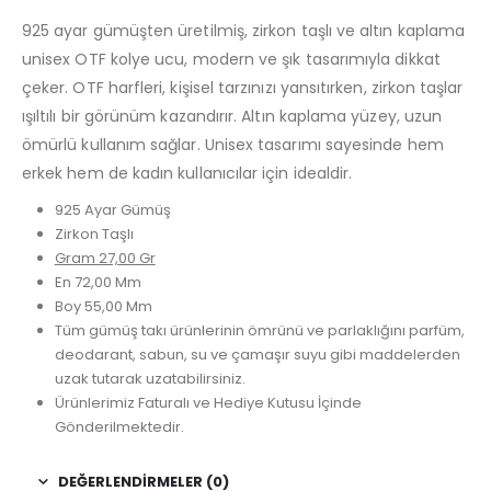
925 ayar gümüşten üretilmiş, zirkon taşlı ve altın kaplama
unisex OTF kolye ucu, modern ve şık tasarımıyla dikkat
çeker. OTF harfleri, kişisel tarzınızı yansıtırken, zirkon taşlar
ışıltılı bir görünüm kazandırır. Altın kaplama yüzey, uzun
ömürlü kullanım sağlar. Unisex tasarımı sayesinde hem
erkek hem de kadın kullanıcılar için idealdir.
925 Ayar Gümüş
Zirkon Taşlı
Gram 27,00 Gr
En 72,00 Mm
Boy 55,00 Mm
Tüm gümüş takı ürünlerinin ömrünü ve parlaklığını parfüm,
deodarant, sabun, su ve çamaşır suyu gibi maddelerden
uzak tutarak uzatabilirsiniz.
Ürünlerimiz Faturalı ve Hediye Kutusu İçinde
Gönderilmektedir.
DEĞERLENDIRMELER (0)