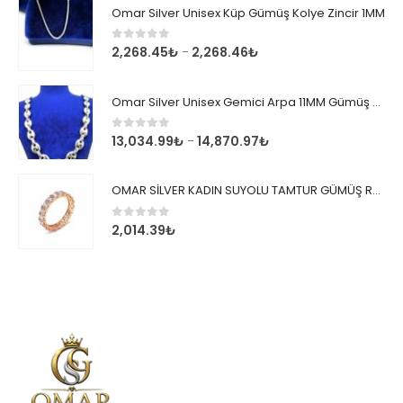
Omar Silver Unisex Küp Gümüş Kolye Zincir 1MM
0
out of 5
2,268.45
₺
2,268.46
₺
–
Omar Silver Unisex Gemici Arpa 11MM Gümüş Kolye Zincir
0
out of 5
13,034.99
₺
14,870.97
₺
–
OMAR SİLVER KADIN SUYOLU TAMTUR GÜMÜŞ ROSE YÜZÜK SU YOLU TAMTUR YÜZÜK Omr8149
0
out of 5
2,014.39
₺