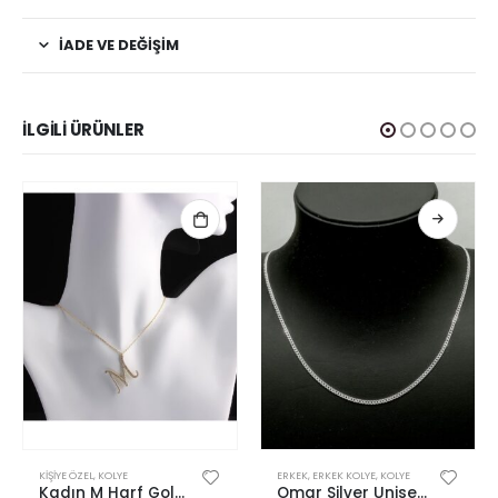
İADE VE DEĞIŞIM
İLGILI ÜRÜNLER
Bu ürünün birden fazla varyasyonu var. Seçenekler ürün sayfasından seçilebilir
KIŞIYE ÖZEL
,
KOLYE
ERKEK
,
ERKEK KOLYE
,
KOLYE
Kadın M Harf Gold Altın Kaplama Gümüş Kolye
Omar Silver Unisex Gurmet 2 MM Gümüş Kolye Zincir Omr7897