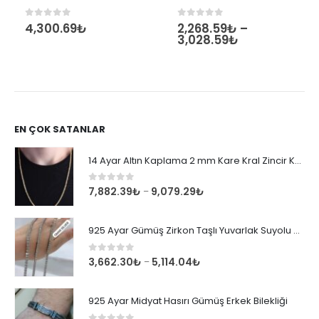
4,300.69
₺
2,268.59
₺
–
0
out of 5
0
out of 5
3,028.59
₺
EN ÇOK SATANLAR
14 Ayar Altın Kaplama 2 mm Kare Kral Zincir Kolye
0
out of 5
7,882.39
₺
9,079.29
₺
–
925 Ayar Gümüş Zirkon Taşlı Yuvarlak Suyolu Bileklik
0
out of 5
3,662.30
₺
5,114.04
₺
–
925 Ayar Midyat Hasırı Gümüş Erkek Bilekliği