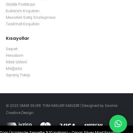
Gizlilik Politikası
Kullanım Koşulları
Mesafeli Satış Sözleşmesi
Teslimat Koşulları
Kısayollar
Sepet
Hesabım
İstek Listesi
Mağaza
Sipariş Takip
© 2023 OMAR SILVER. TÜM HAKLARI SAKLIDIR | Designed by Swonie
Creative Design
Tüm Ürünlerde Sepette %10 indirim! - Omar Silver Mart Fırsatları
Kapat