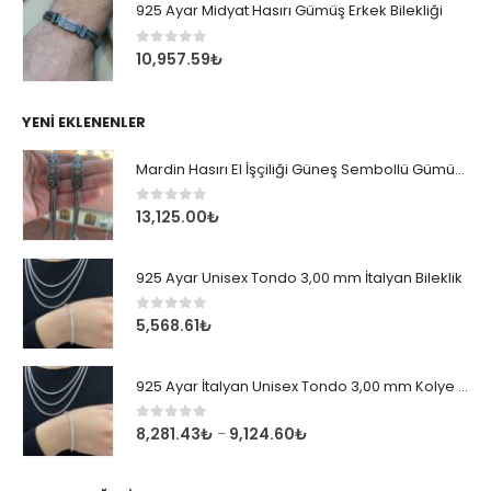
925 Ayar Midyat Hasırı Gümüş Erkek Bilekliği
0
out of 5
10,957.59
₺
YENI EKLENENLER
Mardin Hasırı El İşçiliği Güneş Sembollü Gümüş Erkek Bileklik
0
out of 5
13,125.00
₺
925 Ayar Unisex Tondo 3,00 mm İtalyan Bileklik
0
out of 5
5,568.61
₺
925 Ayar İtalyan Unisex Tondo 3,00 mm Kolye Zincir
0
out of 5
8,281.43
₺
9,124.60
₺
–