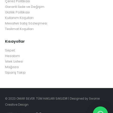
Çerez Politikası
Garanti İade ve Değişim
Gizlilik Politikası
Kullanım Koşulları
Mesafeli Satış Sözleşmesi
Teslimat Koşulları
Kısayollar
Sepet
Hesabım
İstek Listesi
Mağaza
Sipariş Takip
© 2023 OMAR SILVER. TÜM HAKLARI SAKLIDIR | Designed by Swonie
Creative Design