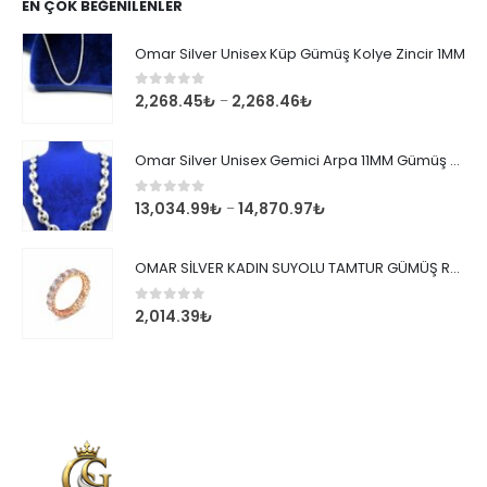
EN ÇOK BEĞENILENLER
Omar Silver Unisex Küp Gümüş Kolye Zincir 1MM
0
out of 5
2,268.45
₺
2,268.46
₺
–
Omar Silver Unisex Gemici Arpa 11MM Gümüş Kolye Zincir
0
out of 5
13,034.99
₺
14,870.97
₺
–
OMAR SİLVER KADIN SUYOLU TAMTUR GÜMÜŞ ROSE YÜZÜK SU YOLU TAMTUR YÜZÜK Omr8149
0
out of 5
2,014.39
₺