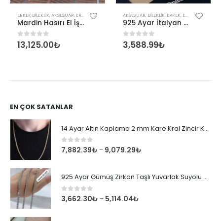
,
KADIN
ERKEK BILEKLIK
,
AKSESUAR
,
ERKEK
AKSESUAR
,
BILEKLIK
,
ERKEK
,
ERKEK BILEKLIK
,
K
Mardin Hasırı El İşçiliği Güneş Sembollü Gümüş Erkek Bileklik
925 Ayar İtalyan Unisex Tondo 1,60 mm Bileklik
13,125.00
₺
3,588.99
₺
0
out of 5
0
out of 5
EN ÇOK SATANLAR
14 Ayar Altın Kaplama 2 mm Kare Kral Zincir Kolye
0
out of 5
7,882.39
₺
9,079.29
₺
–
925 Ayar Gümüş Zirkon Taşlı Yuvarlak Suyolu Bileklik
0
out of 5
3,662.30
₺
5,114.04
₺
–