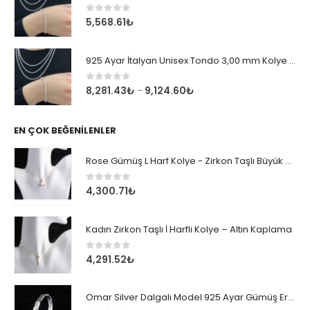
0
out of 5
5,568.61
₺
925 Ayar İtalyan Unisex Tondo 3,00 mm Kolye Zincir
0
out of 5
8,281.43
₺
9,124.60
₺
–
EN ÇOK BEĞENILENLER
Rose Gümüş L Harf Kolye - Zirkon Taşlı Büyük Boy Kadın Kolyesi
0
out of 5
4,300.71
₺
Kadın Zirkon Taşlı İ Harfli Kolye – Altın Kaplama
0
out of 5
4,291.52
₺
Omar Silver Dalgalı Model 925 Ayar Gümüş Erkek Bileklik