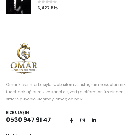
0
out of 5
6,427.51
₺
Omar Silver markasıyla, web sitemiz, instagram hesaplarımız,
facebook ağlarımız ve sanal alışveriş platformları üzerinden
sizlere güvenle ulaşmayı amaç edindik.
BIZE ULAŞIN
0530 947 91 47