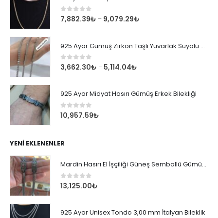
0
out of 5
7,882.39
₺
9,079.29
₺
–
925 Ayar Gümüş Zirkon Taşlı Yuvarlak Suyolu Bileklik
0
out of 5
3,662.30
₺
5,114.04
₺
–
925 Ayar Midyat Hasırı Gümüş Erkek Bilekliği
0
out of 5
10,957.59
₺
YENI EKLENENLER
Mardin Hasırı El İşçiliği Güneş Sembollü Gümüş Erkek Bileklik
0
out of 5
13,125.00
₺
925 Ayar Unisex Tondo 3,00 mm İtalyan Bileklik