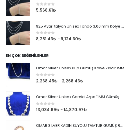
0
out of 5
5,568.61
₺
925 Ayar İtalyan Unisex Tondo 3,00 mm Kolye Zincir
0
out of 5
8,281.43
₺
9,124.60
₺
–
EN ÇOK BEĞENILENLER
Omar Silver Unisex Küp Gümüş Kolye Zincir 1MM
0
out of 5
2,268.45
₺
2,268.46
₺
–
Omar Silver Unisex Gemici Arpa 11MM Gümüş Kolye Zincir
0
out of 5
13,034.99
₺
14,870.97
₺
–
OMAR SİLVER KADIN SUYOLU TAMTUR GÜMÜŞ ROSE YÜZÜK SU YOLU TAMTUR YÜZÜK Omr8149