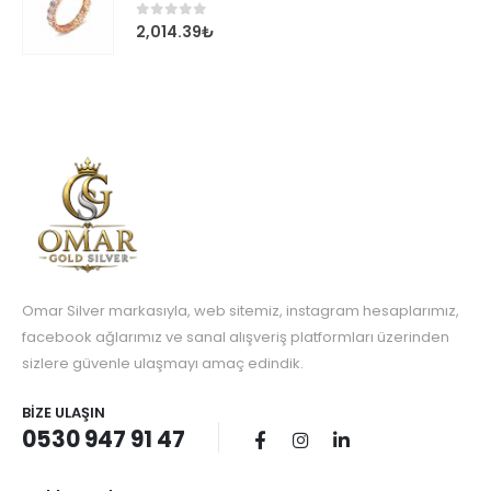
0
out of 5
2,014.39
₺
Omar Silver markasıyla, web sitemiz, instagram hesaplarımız,
facebook ağlarımız ve sanal alışveriş platformları üzerinden
sizlere güvenle ulaşmayı amaç edindik.
BIZE ULAŞIN
0530 947 91 47