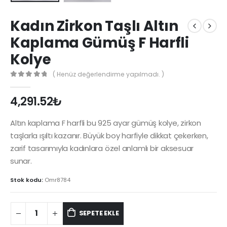
Kadın Zirkon Taşlı Altın
Kaplama Gümüş F Harfli
Kolye
( Henüz değerlendirme yapılmadı. )
0
out of 5
4,291.52
₺
Altın kaplama F harfli bu 925 ayar gümüş kolye, zirkon
taşlarla ışıltı kazanır. Büyük boy harfiyle dikkat çekerken,
zarif tasarımıyla kadınlara özel anlamlı bir aksesuar
sunar.
Stok kodu:
Omr8784
SEPETE EKLE