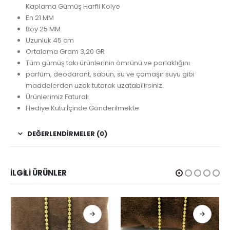
Kaplama Gümüş Harfli Kolye
En 21 MM
Boy 25 MM
Uzunluk 45 cm
Ortalama Gram 3,20 GR
Tüm gümüş takı ürünlerinin ömrünü ve parlaklığını
parfüm, deodarant, sabun, su ve çamaşır suyu gibi
maddelerden uzak tutarak uzatabilirsiniz.
Ürünlerimiz Faturalı
Hediye Kutu İçinde Gönderilmekte
DEĞERLENDIRMELER (0)
İLGILI ÜRÜNLER