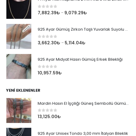
0
out of 5
7,882.39
₺
9,079.29
₺
–
925 Ayar Gümüş Zirkon Taşlı Yuvarlak Suyolu Bileklik
0
out of 5
3,662.30
₺
5,114.04
₺
–
925 Ayar Midyat Hasırı Gümüş Erkek Bilekliği
0
out of 5
10,957.59
₺
YENI EKLENENLER
Mardin Hasırı El İşçiliği Güneş Sembollü Gümüş Erkek Bileklik
0
out of 5
13,125.00
₺
925 Ayar Unisex Tondo 3,00 mm İtalyan Bileklik