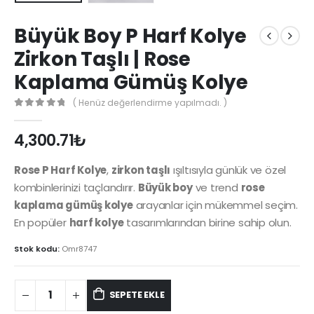
Büyük Boy P Harf Kolye
Zirkon Taşlı | Rose
Kaplama Gümüş Kolye
( Henüz değerlendirme yapılmadı. )
0
out of 5
4,300.71
₺
Rose P Harf Kolye
,
zirkon taşlı
ışıltısıyla günlük ve özel
kombinlerinizi taçlandırır.
Büyük boy
ve trend
rose
kaplama gümüş kolye
arayanlar için mükemmel seçim.
En popüler
harf kolye
tasarımlarından birine sahip olun.
Stok kodu:
Omr8747
SEPETE EKLE