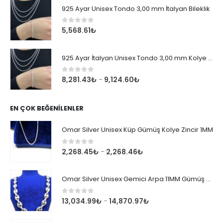
925 Ayar Unisex Tondo 3,00 mm İtalyan Bileklik
0
out of 5
5,568.61
₺
925 Ayar İtalyan Unisex Tondo 3,00 mm Kolye Zincir
0
out of 5
8,281.43
₺
9,124.60
₺
–
EN ÇOK BEĞENILENLER
Omar Silver Unisex Küp Gümüş Kolye Zincir 1MM
0
out of 5
2,268.45
₺
2,268.46
₺
–
Omar Silver Unisex Gemici Arpa 11MM Gümüş Kolye Zincir
0
out of 5
13,034.99
₺
14,870.97
₺
–