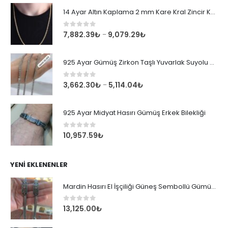
14 Ayar Altın Kaplama 2 mm Kare Kral Zincir Kolye
0
out of 5
7,882.39
₺
9,079.29
₺
–
925 Ayar Gümüş Zirkon Taşlı Yuvarlak Suyolu Bileklik
0
out of 5
3,662.30
₺
5,114.04
₺
–
925 Ayar Midyat Hasırı Gümüş Erkek Bilekliği
0
out of 5
10,957.59
₺
YENI EKLENENLER
Mardin Hasırı El İşçiliği Güneş Sembollü Gümüş Erkek Bileklik
0
out of 5
13,125.00
₺