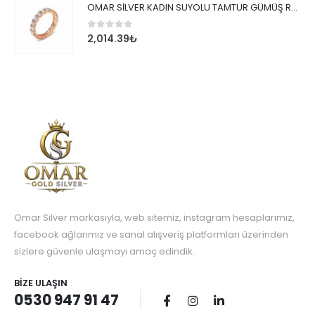
OMAR SİLVER KADIN SUYOLU TAMTUR GÜMÜŞ ROSE YÜZÜK SU YOLU TAMTUR YÜZÜK Omr8149
0
out of 5
2,014.39
₺
Omar Silver markasıyla, web sitemiz, instagram hesaplarımız,
facebook ağlarımız ve sanal alışveriş platformları üzerinden
sizlere güvenle ulaşmayı amaç edindik.
BIZE ULAŞIN
0530 947 91 47