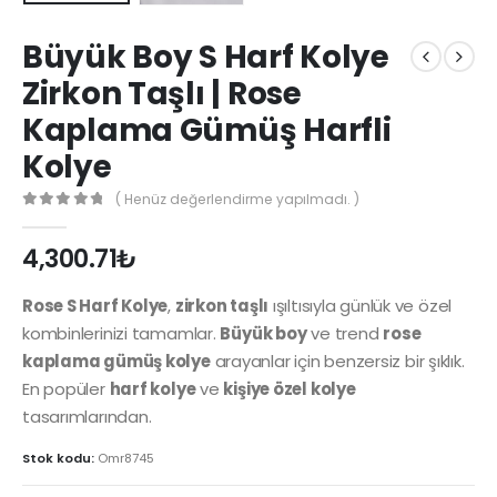
Büyük Boy S Harf Kolye
Zirkon Taşlı | Rose
Kaplama Gümüş Harfli
Kolye
( Henüz değerlendirme yapılmadı. )
0
out of 5
4,300.71
₺
Rose S Harf Kolye
,
zirkon taşlı
ışıltısıyla günlük ve özel
kombinlerinizi tamamlar.
Büyük boy
ve trend
rose
kaplama gümüş kolye
arayanlar için benzersiz bir şıklık.
En popüler
harf kolye
ve
kişiye özel kolye
tasarımlarından.
Stok kodu:
Omr8745