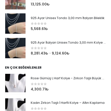
0
out of 5
13,125.00
₺
925 Ayar Unisex Tondo 3,00 mm İtalyan Bileklik
0
out of 5
5,568.61
₺
925 Ayar İtalyan Unisex Tondo 3,00 mm Kolye Zincir
0
out of 5
8,281.43
₺
9,124.60
₺
–
EN ÇOK BEĞENILENLER
Rose Gümüş L Harf Kolye - Zirkon Taşlı Büyük Boy Kadın Kolyesi
0
out of 5
4,300.71
₺
Kadın Zirkon Taşlı İ Harfli Kolye – Altın Kaplama