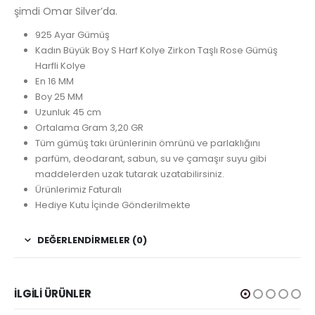
şimdi Omar Silver’da.
925 Ayar Gümüş
Kadın Büyük Boy S Harf Kolye Zirkon Taşlı Rose Gümüş
Harfli Kolye
En 16 MM
Boy 25 MM
Uzunluk 45 cm
Ortalama Gram 3,20 GR
Tüm gümüş takı ürünlerinin ömrünü ve parlaklığını
parfüm, deodarant, sabun, su ve çamaşır suyu gibi
maddelerden uzak tutarak uzatabilirsiniz.
Ürünlerimiz Faturalı
Hediye Kutu İçinde Gönderilmekte
DEĞERLENDIRMELER (0)
İLGILI ÜRÜNLER