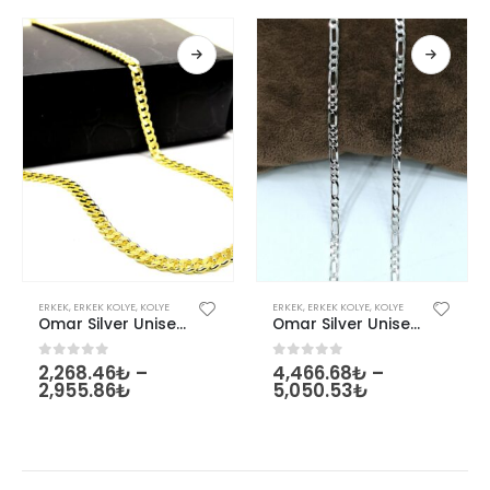
Bu ürünün birden fazla varyasyonu var. Seçenekler ürün sayfasından seçilebilir
Bu ürünün birden fazla varyasyonu var. Seçenekler ürün sayfasından seçilebilir
ERKEK
,
ERKEK KOLYE
,
KOLYE
ERKEK
,
ERKEK KOLYE
,
KOLYE
Omar Silver Unisex Gurmet 2,20 Mm Gold Altın Kaplama Gümüş Kolye Zincir
Omar Silver Unisex Figaro 3,6 MM Gümüş Kolye Zincir Omr7641
2,268.46
₺
–
4,466.68
₺
–
0
out of 5
0
out of 5
2,955.86
₺
5,050.53
₺