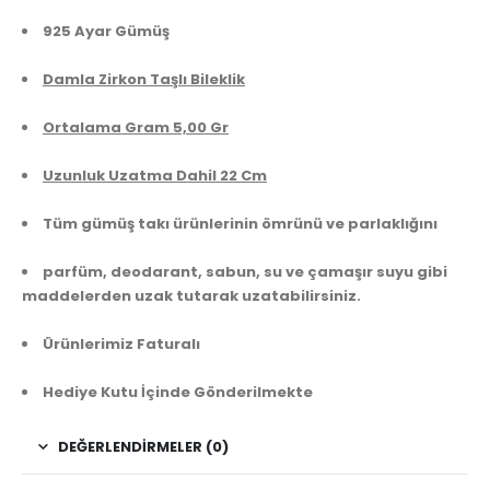
925 Ayar Gümüş
Damla Zirkon Taşlı Bileklik
Ortalama Gram 5,00 Gr
Uzunluk Uzatma Dahil 22 Cm
Tüm gümüş takı ürünlerinin ömrünü ve parlaklığını
parfüm, deodarant, sabun, su ve çamaşır suyu gibi
maddelerden uzak tutarak uzatabilirsiniz.
Ürünlerimiz Faturalı
Hediye Kutu İçinde Gönderilmekte
DEĞERLENDIRMELER (0)