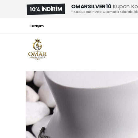
OMARSILVER10
Kupon K
10% İNDİRİM
* Kod Sepetinizde Otomatik Olarak Ekle
İletişim