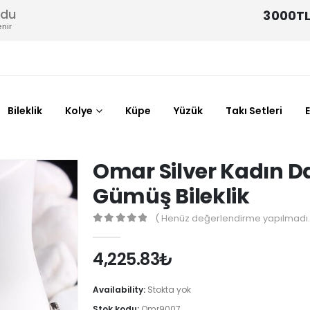
odu
3000TL
nir
Bileklik
Kolye
Küpe
Yüzük
Takı Setleri
Omar Silver Kadın D
Gümüş Bileklik
( Henüz değerlendirme yapılmadı.
0
out of 5
4,225.83
₺
Availability:
Stokta yok
Stok kodu:
Omr9007