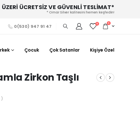
 ÜZERİ ÜCRETSİZ VE GÜVENLİ TESLİMAT*
* Omar Silver kalitesini hemen keşfedin!
0
0
0(530) 947 91 47
Erkek
Çocuk
Çok Satanlar
Kişiye Özel
amla Zirkon Taşlı
 )