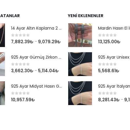
SATANLAR
YENI EKLENENLER
14 Ayar Altın Kaplama 2 mm Kare Kral Zincir Kolye
0
out of 5
0
out of 5
7,882.39
₺
9,079.29
₺
13,125.00
₺
–
925 Ayar Gümüş Zirkon Taşlı Yuvarlak Suyolu Bileklik
0
out of 5
0
out of 5
3,662.30
₺
5,114.04
₺
5,568.61
₺
–
925 Ayar Midyat Hasırı Gümüş Erkek Bilekliği
0
out of 5
0
out of 5
10,957.59
₺
8,281.43
₺
9,
–