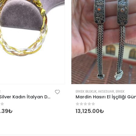
R
ERKEK BILEKLIK
,
AKSESUAR
,
ERKEK
Omar Silver Kadın İtalyan Dörtlü Örgü Gümüş Bileklik
of 5
0
out of 5
.39
₺
13,125.00
₺