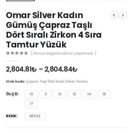
Omar Silver Kadın
Gümüş Çapraz Taşlı
Dört Sıralı Zirkon 4 Sıra
Tamtur Yüzük
( Henüz değerlendirme yapılmadı. )
0
out of 5
2,804.81
₺
–
2,804.84
₺
Stok kodu:
Çapraz Taşlı Dört Sıralı Zirkon Tamtur
ÖLÇÜ
10
11
12
13
14
16
17
RENK
BEYAZ