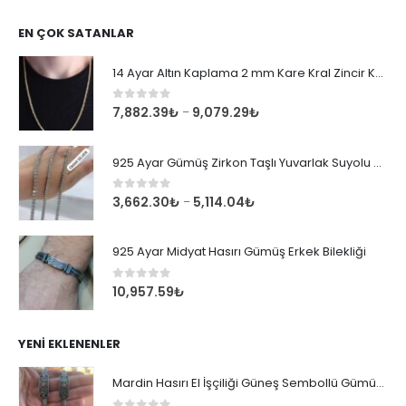
EN ÇOK SATANLAR
14 Ayar Altın Kaplama 2 mm Kare Kral Zincir Kolye
0
out of 5
7,882.39
₺
9,079.29
₺
–
925 Ayar Gümüş Zirkon Taşlı Yuvarlak Suyolu Bileklik
0
out of 5
3,662.30
₺
5,114.04
₺
–
925 Ayar Midyat Hasırı Gümüş Erkek Bilekliği
0
out of 5
10,957.59
₺
YENI EKLENENLER
Mardin Hasırı El İşçiliği Güneş Sembollü Gümüş Erkek Bileklik