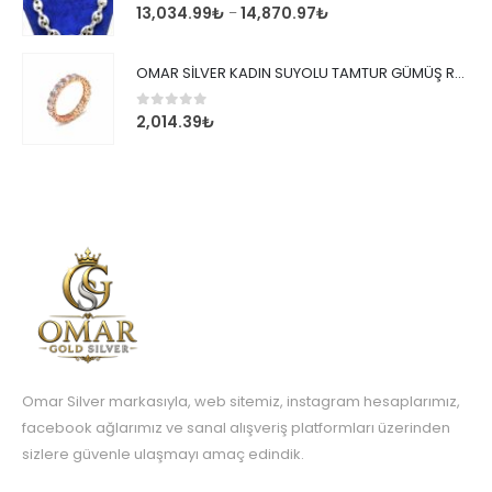
0
out of 5
13,034.99
₺
14,870.97
₺
–
OMAR SİLVER KADIN SUYOLU TAMTUR GÜMÜŞ ROSE YÜZÜK SU YOLU TAMTUR YÜZÜK Omr8149
0
out of 5
2,014.39
₺
Omar Silver markasıyla, web sitemiz, instagram hesaplarımız,
facebook ağlarımız ve sanal alışveriş platformları üzerinden
sizlere güvenle ulaşmayı amaç edindik.