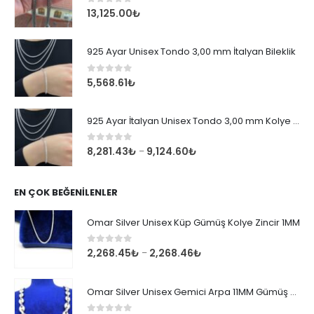
0
out of 5
13,125.00
₺
925 Ayar Unisex Tondo 3,00 mm İtalyan Bileklik
0
out of 5
5,568.61
₺
925 Ayar İtalyan Unisex Tondo 3,00 mm Kolye Zincir
0
out of 5
8,281.43
₺
9,124.60
₺
–
EN ÇOK BEĞENILENLER
Omar Silver Unisex Küp Gümüş Kolye Zincir 1MM
0
out of 5
2,268.45
₺
2,268.46
₺
–
Omar Silver Unisex Gemici Arpa 11MM Gümüş Kolye Zincir