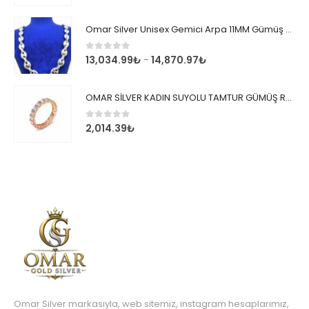
Omar Silver Unisex Gemici Arpa 11MM Gümüş Kolye Zincir
0
out of 5
13,034.99
₺
14,870.97
₺
–
OMAR SİLVER KADIN SUYOLU TAMTUR GÜMÜŞ ROSE YÜZÜK SU YOLU TAMTUR YÜZÜK Omr8149
0
out of 5
2,014.39
₺
Omar Silver markasıyla, web sitemiz, instagram hesaplarımız,