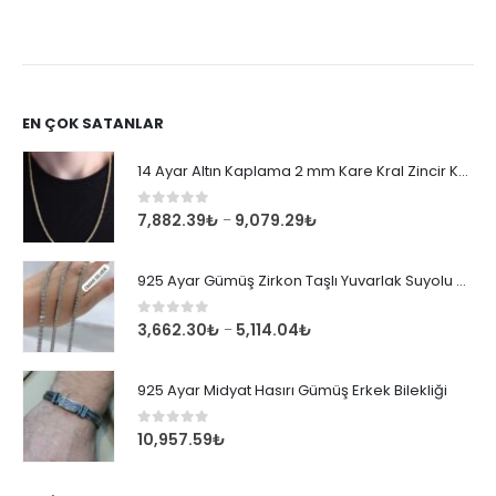
EN ÇOK SATANLAR
14 Ayar Altın Kaplama 2 mm Kare Kral Zincir Kolye
0
out of 5
7,882.39
₺
9,079.29
₺
–
925 Ayar Gümüş Zirkon Taşlı Yuvarlak Suyolu Bileklik
0
out of 5
3,662.30
₺
5,114.04
₺
–
925 Ayar Midyat Hasırı Gümüş Erkek Bilekliği
0
out of 5
10,957.59
₺