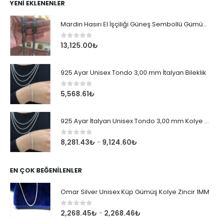
YENI EKLENENLER
Mardin Hasırı El İşçiliği Güneş Sembollü Gümüş Erkek Bileklik
0
out of 5
13,125.00
₺
925 Ayar Unisex Tondo 3,00 mm İtalyan Bileklik
0
out of 5
5,568.61
₺
925 Ayar İtalyan Unisex Tondo 3,00 mm Kolye Zincir
0
out of 5
8,281.43
₺
9,124.60
₺
–
EN ÇOK BEĞENILENLER
Omar Silver Unisex Küp Gümüş Kolye Zincir 1MM
0
out of 5
2,268.45
₺
2,268.46
₺
–