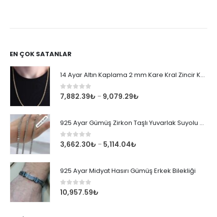
EN ÇOK SATANLAR
14 Ayar Altın Kaplama 2 mm Kare Kral Zincir Kolye
0
out of 5
7,882.39
₺
9,079.29
₺
–
925 Ayar Gümüş Zirkon Taşlı Yuvarlak Suyolu Bileklik
0
out of 5
3,662.30
₺
5,114.04
₺
–
925 Ayar Midyat Hasırı Gümüş Erkek Bilekliği
0
out of 5
10,957.59
₺