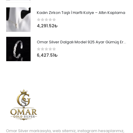
Kadın Zirkon Taşlı İ Harfli Kolye – Altın Kaplama
0
out of 5
4,291.52
₺
Omar Silver Dalgalı Model 925 Ayar Gümüş Erkek Bileklik
0
out of 5
6,427.51
₺
Omar Silver markasıyla, web sitemiz, instagram hesaplarımız,