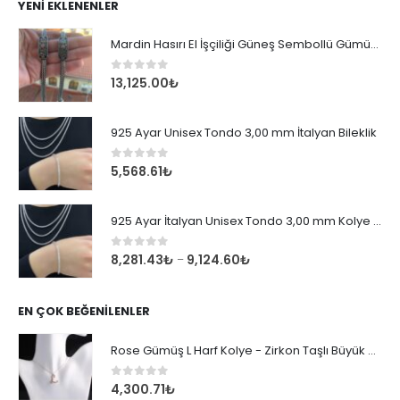
YENI EKLENENLER
Mardin Hasırı El İşçiliği Güneş Sembollü Gümüş Erkek Bileklik
0
out of 5
13,125.00
₺
925 Ayar Unisex Tondo 3,00 mm İtalyan Bileklik
0
out of 5
5,568.61
₺
925 Ayar İtalyan Unisex Tondo 3,00 mm Kolye Zincir
0
out of 5
8,281.43
₺
9,124.60
₺
–
EN ÇOK BEĞENILENLER
Rose Gümüş L Harf Kolye - Zirkon Taşlı Büyük Boy Kadın Kolyesi
0
out of 5
4,300.71
₺