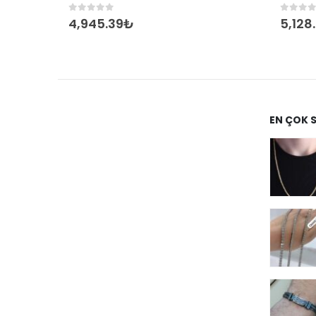
0
out of 5
0
out 
4,945.39
₺
5,128
EN ÇOK 