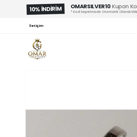
OMARSILVER10
Kupon K
10% İNDİRİM
* Kod Sepetinizde Otomatik Olarak Ekle
İletişim