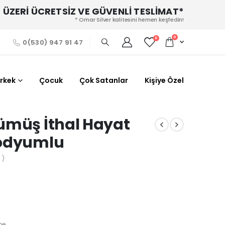
 ÜZERİ ÜCRETSİZ VE GÜVENLİ TESLİMAT*
* Omar Silver kalitesini hemen keşfedin!
0
0
0(530) 947 91 47
Erkek
Çocuk
Çok Satanlar
Kişiye Özel
ümüş İthal Hayat
Rodyumlu
 )
pe