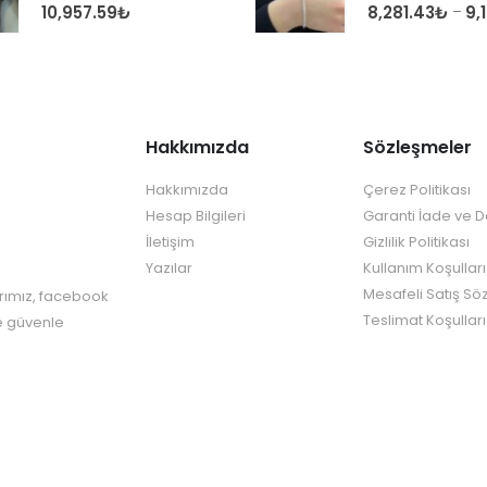
0
out of 5
0
out of 5
10,957.59
₺
8,281.43
₺
9,
–
Hakkımızda
Sözleşmeler
Hakkımızda
Çerez Politikası
Hesap Bilgileri
Garanti İade ve 
İletişim
Gizlilik Politikası
Yazılar
Kullanım Koşulları
Mesafeli Satış Sö
rımız, facebook
Teslimat Koşulları
re güvenle