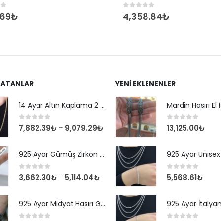
of 5
0
out of 5
.69
₺
4,358.84
₺
SATANLAR
YENI EKLENENLER
14 Ayar Altın Kaplama 2 mm Kare Kral Zincir Kolye
0
out of 5
0
out of 5
7,882.39
₺
9,079.29
₺
13,125.00
₺
–
925 Ayar Gümüş Zirkon Taşlı Yuvarlak Suyolu Bileklik
0
out of 5
0
out of 5
3,662.30
₺
5,114.04
₺
5,568.61
₺
–
925 Ayar Midyat Hasırı Gümüş Erkek Bilekliği