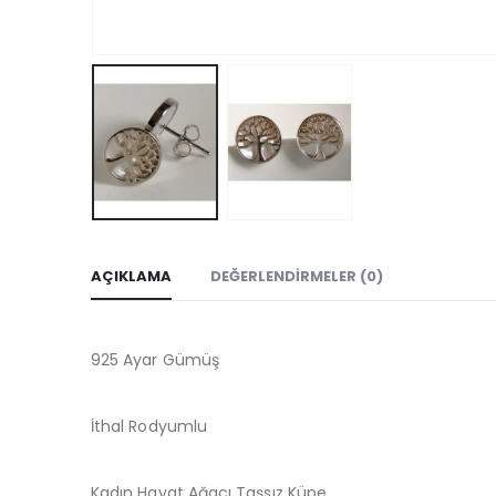
AÇIKLAMA
DEĞERLENDIRMELER (0)
925 Ayar Gümüş
İthal Rodyumlu
Kadın Hayat Ağacı Taşsız Küpe