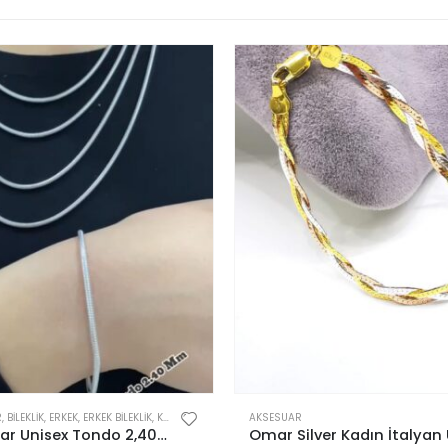
R
,
BILEKLIK
,
ERKEK
,
ERKEK BILEKLIK
,
KADIN
AKSESUAR
925 Ayar Unisex Tondo 2,40 mm İtalyan Bileklik