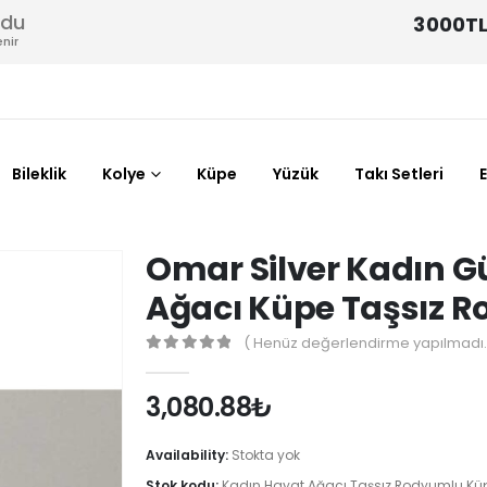
odu
3000TL
nir
Bileklik
Kolye
Küpe
Yüzük
Takı Setleri
Omar Silver Kadın G
Ağacı Küpe Taşsız 
( Henüz değerlendirme yapılmadı.
0
out of 5
3,080.88
₺
Availability:
Stokta yok
Stok kodu:
Kadın Hayat Ağacı Taşsız Rodyumlu Kü